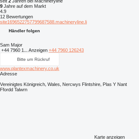
seit
2
Jahren bei Machineryline
9
Jahre auf dem Markt
4.9
12 Bewertungen
site1696522757799687588.machineryline.li
Händler folgen
Sam Major
+44 7960 1...
Anzeigen
+44 7960 126243
Bitte um Rückruf
www.plantexmachinery.co.uk
Adresse
Vereinigtes Königreich, Wales, Nercwys Flintshire, Plas Y Nant
Ffordd Talwrn
Karte anzeigen