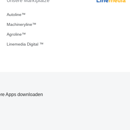
Unsere Marktplätze
Autoline™
Machineryline™
Agroline™
Linemedia Digital ™
re Apps downloaden