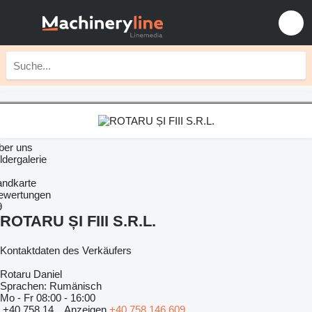
ber uns
ldergalerie
andkarte
ewertungen
9
ROTARU ȘI FIII S.R.L.
Kontaktdaten des Verkäufers
Rotaru Daniel
Sprachen:
Rumänisch
Mo - Fr
08:00 - 16:00
+40 758 14...
Anzeigen
+40 758 146 609