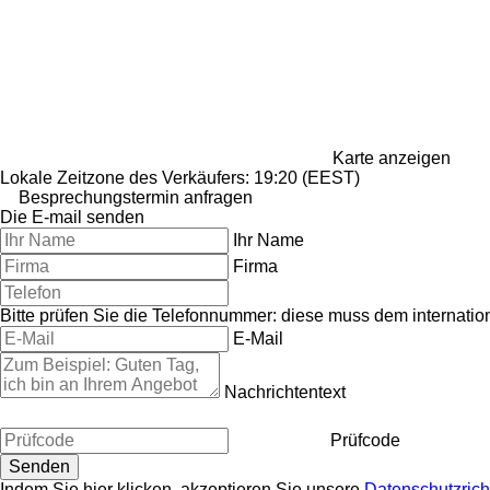
Karte anzeigen
Lokale Zeitzone des Verkäufers: 19:20 (EEST)
Besprechungstermin anfragen
Die E-mail senden
Ihr Name
Firma
Bitte prüfen Sie die Telefonnummer: diese muss dem internati
E-Mail
Nachrichtentext
Prüfcode
Indem Sie hier klicken, akzeptieren Sie unsere
Datenschutzricht