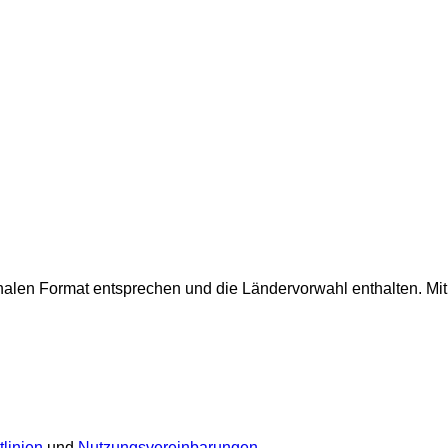
onalen Format entsprechen und die Ländervorwahl enthalten.
Mi
linien
und
Nutzungsvereinbarungen
.