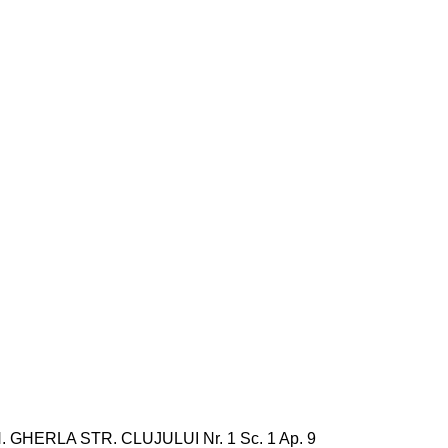
. GHERLA STR. CLUJULUI Nr. 1 Sc. 1 Ap. 9