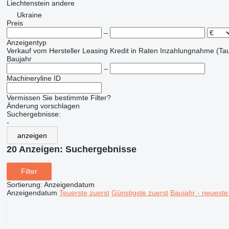
Liechtenstein
andere
Ukraine
Preis
–
Anzeigentyp
Verkauf
vom Hersteller
Leasing
Kredit
in Raten
Inzahlungnahme (Tau
Baujahr
–
Machineryline ID
Vermissen Sie bestimmte Filter?
Änderung vorschlagen
Suchergebnisse:
-
anzeigen
20 Anzeigen:
Suchergebnisse
Filter
Sortierung
:
Anzeigendatum
Anzeigendatum
Teuerste zuerst
Günstigste zuerst
Baujahr - neueste