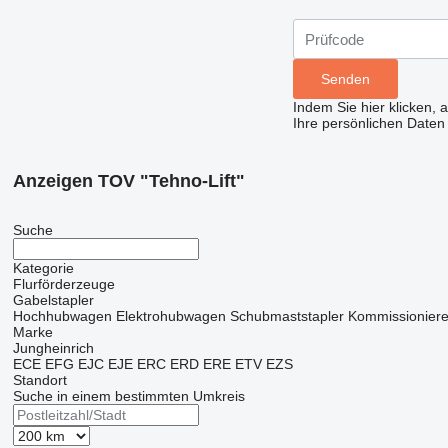
Indem Sie hier klicken, 
Ihre persönlichen Daten
Anzeigen TOV "Tehno-Lift"
Suche
Kategorie
Flurförderzeuge
Gabelstapler
Hochhubwagen
Elektrohubwagen
Schubmaststapler
Kommissioniere
Marke
Jungheinrich
ECE
EFG
EJC
EJE
ERC
ERD
ERE
ETV
EZS
Standort
Suche in einem bestimmten Umkreis