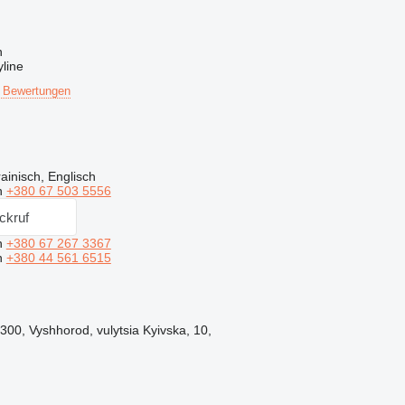
n
line
 Bewertungen
ainisch, Englisch
n
+380 67 503 5556
ckruf
n
+380 67 267 3367
n
+380 44 561 6515
300, Vyshhorod, vulytsia Kyivska, 10,