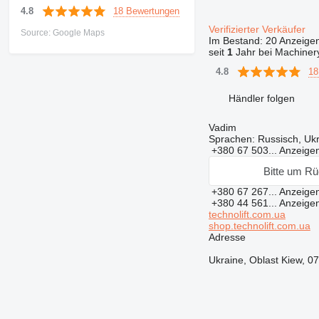
18 Bewertungen
4.8
Verifizierter Verkäufer
Source: Google Maps
Im Bestand:
20 Anzeige
seit
1
Jahr bei Machinery
18
4.8
Händler folgen
Vadim
Sprachen:
Russisch, Ukr
+380 67 503...
Anzeige
Bitte um Rü
+380 67 267...
Anzeige
+380 44 561...
Anzeige
technolift.com.ua
shop.technolift.com.ua
Adresse
Ukraine, Oblast Kiew, 07