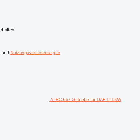
rhalten
n
und
Nutzungsvereinbarungen
.
ATRC 667 Getriebe für DAF Lf LKW