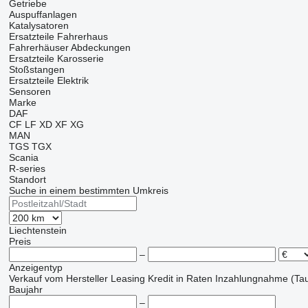
Getriebe
Auspuffanlagen
Katalysatoren
Ersatzteile Fahrerhaus
Fahrerhäuser
Abdeckungen
Ersatzteile Karosserie
Stoßstangen
Ersatzteile Elektrik
Sensoren
Marke
DAF
CF
LF
XD
XF
XG
MAN
TGS
TGX
Scania
R-series
Standort
Suche in einem bestimmten Umkreis
Liechtenstein
Preis
–
Anzeigentyp
Verkauf
vom Hersteller
Leasing
Kredit
in Raten
Inzahlungnahme (Tau
Baujahr
–