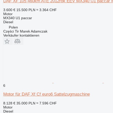
DAF XF 105 460km ATE 2012rok EEV MX340 U1 paccar Mo
3.600 €
15.500 PLN
≈ 3.364 CHF
Motor
MX340 U1 paccar
Diesel
Polen
Części Tir Marek Adamczak
Verkäufer kontaktieren
6
Motor für DAF Xf Cf euro6 Sattelzugmaschine
8.128 €
35.000 PLN
≈ 7.596 CHF
Motor
Diesel