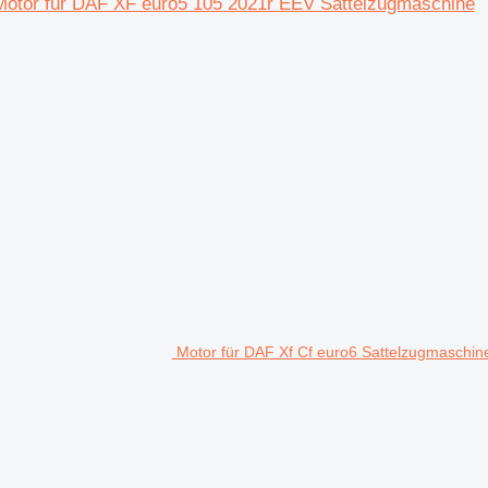
tor für DAF XF euro5 105 2021r EEV Sattelzugmaschine
Motor für DAF Xf Cf euro6 Sattelzugmaschin