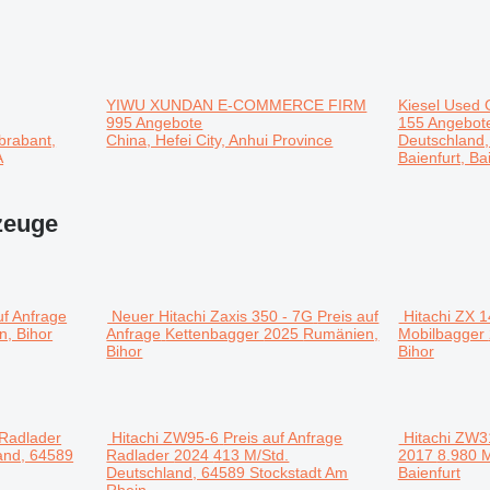
YIWU XUNDAN E-COMMERCE FIRM
Kiesel Used
995 Angebote
155 Angebot
brabant,
China, Hefei City, Anhui Province
Deutschland
A
Baienfurt, Ba
zeuge
uf Anfrage
Neuer Hitachi Zaxis 350 - 7G
Preis auf
Hitachi ZX 
, Bihor
Anfrage
Kettenbagger
2025
Rumänien,
Mobilbagger
Bihor
Bihor
Radlader
Hitachi ZW95-6
Preis auf Anfrage
Hitachi ZW3
and, 64589
Radlader
2024
413 M/Std.
2017
8.980 
Deutschland, 64589 Stockstadt Am
Baienfurt