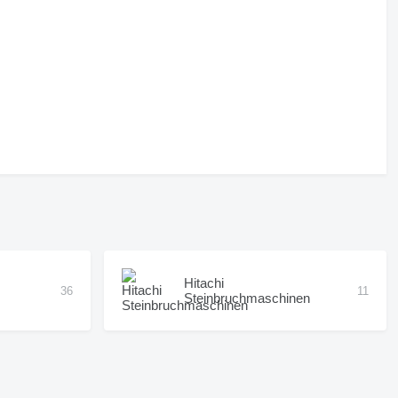
Hitachi
36
11
Steinbruchmaschinen