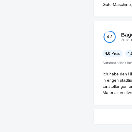
Gute Maschine,
Bagg
4.2
2018 J
4.0
Preis
4.
Automatische Übe
Ich habe den Hi
in engen städti
Einstellungen e
Materialien etw