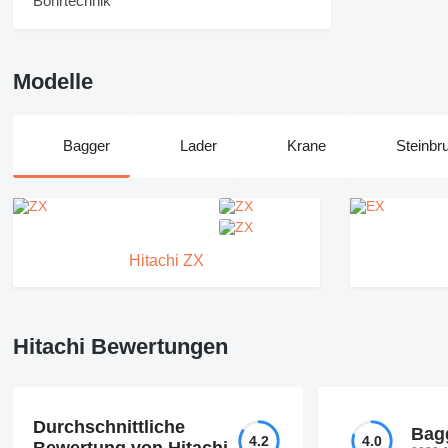
Modelle
Bagger
Lader
Krane
Steinb
Hitachi ZX
Hitachi Bewertungen
Durchschnittliche
Bagg
4.2
4.0