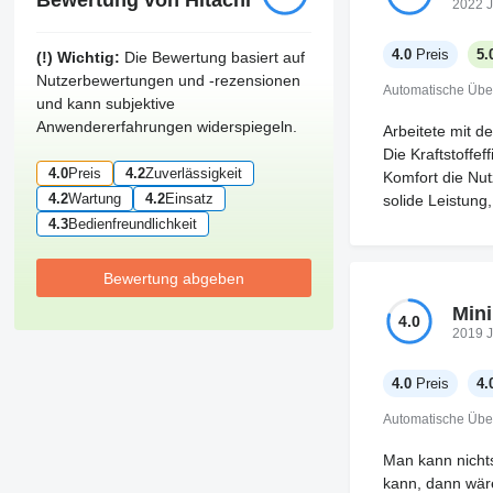
Bewertung von Hitachi
2022 J
4.0
Preis
5.
(!) Wichtig:
Die Bewertung basiert auf
Nutzerbewertungen und -rezensionen
Automatische Übe
und kann subjektive
Anwendererfahrungen widerspiegeln.
Arbeitete mit d
Die Kraftstoffe
4.0
Preis
4.2
Zuverlässigkeit
Komfort die Nut
4.2
Wartung
4.2
Einsatz
solide Leistung
4.3
Bedienfreundlichkeit
Bewertung abgeben
Mini
4.0
2019 J
4.0
Preis
4.
Automatische Übe
Man kann nicht
kann, dann wäre 