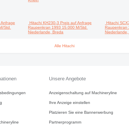
Rhein
f Anfrage
Hitachi KH230-3
Preis auf Anfrage
Hitachi SCX
M/Std.
Raupenkran
1993
15.000 M/Std.
Raupenkran
Niederlande, Breda
Niederlande,
Alle Hitachi
mationen
Unsere Angebote
tsbedingungen
Anzeigenschaltung auf Machineryline
ng
Ihre Anzeige einstellen
Platzieren Sie eine Bannerwerbung
hineryline
Partnerprogramm