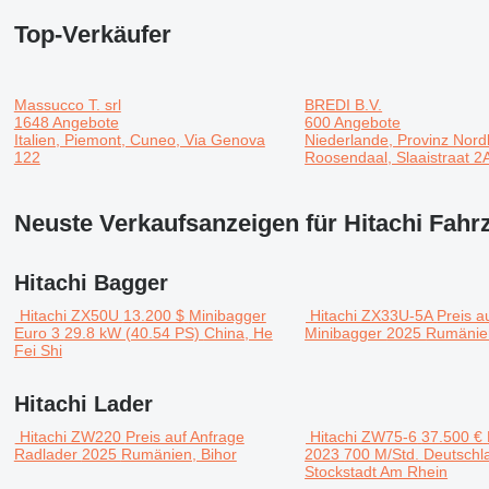
Top-Verkäufer
Massucco T. srl
BREDI B.V.
1648 Angebote
600 Angebote
Italien, Piemont, Cuneo, Via Genova
Niederlande, Provinz Nord
122
Roosendaal, Slaaistraat 2
Neuste Verkaufsanzeigen für Hitachi Fahr
Hitachi Bagger
Hitachi ZX50U
13.200 $
Minibagger
Hitachi ZX33U-5A
Preis a
Euro 3
29.8 kW (40.54 PS)
China, He
Minibagger
2025
Rumänien
Fei Shi
Hitachi Lader
Hitachi ZW220
Preis auf Anfrage
Hitachi ZW75-6
37.500 €
Radlader
2025
Rumänien, Bihor
2023
700 M/Std.
Deutschl
Stockstadt Am Rhein