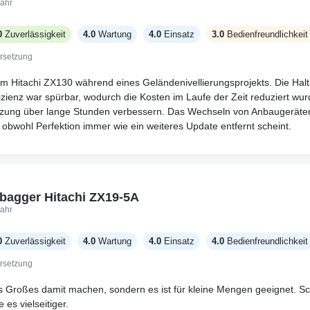
ahr
0
Zuverlässigkeit
4.0
Wartung
4.0
Einsatz
3.0
Bedienfreundlichkeit
rsetzung
em Hitachi ZX130 während eines Geländenivellierungsprojekts. Die Hal
ffizienz war spürbar, wodurch die Kosten im Laufe der Zeit reduziert w
zung über lange Stunden verbessern. Das Wechseln von Anbaugeräten is
, obwohl Perfektion immer wie ein weiteres Update entfernt scheint.
bagger Hitachi ZX19-5A
ahr
0
Zuverlässigkeit
4.0
Wartung
4.0
Einsatz
4.0
Bedienfreundlichkeit
rsetzung
s Großes damit machen, sondern es ist für kleine Mengen geeignet. 
es vielseitiger.