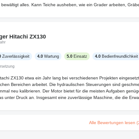
 bewältigt alles. Kann Teiche ausheben, wie ein Grader arbeiten, Gr
er Hitachi ZX130
ahr
0
Zuverlässigkeit
4.0
Wartung
5.0
Einsatz
4.0
Bedienfreundlichkeit
rsetzung
tachi ZX130 etwa ein Jahr lang bei verschiedenen Projekten eingesetzt.
schen Bereichen arbeitet. Die hydraulischen Steuerungen sind geschmei
inmal neu kalibrieren. Der Motor bietet für die meisten Aufgaben genüg
as unter Druck an. Insgesamt eine zuverlässige Maschine, die die Erwar
Alle Bewertungen lesen (