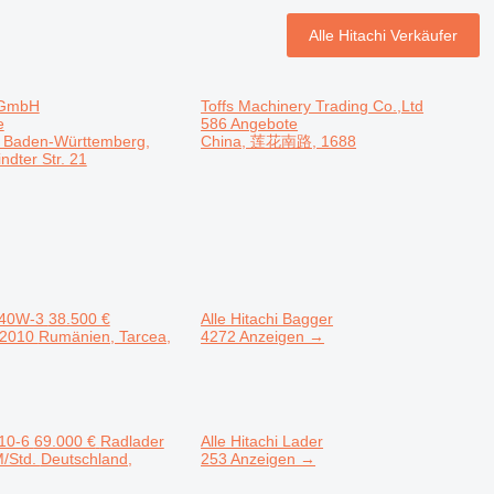
Alle Hitachi Verkäufer
 GmbH
Toffs Machinery Trading Co.,Ltd
e
586 Angebote
, Baden-Württemberg,
China, 莲花南路, 1688
indter Str. 21
140W-3
38.500 €
Alle Hitachi Bagger
2010
Rumänien, Tarcea,
4272 Anzeigen →
10-6
69.000 €
Radlader
Alle Hitachi Lader
M/Std.
Deutschland,
253 Anzeigen →