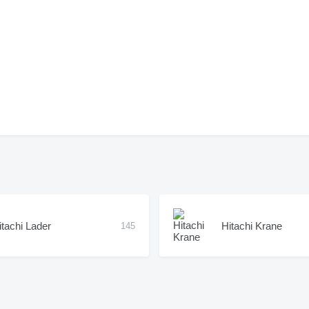
itachi Lader
Hitachi Krane
145