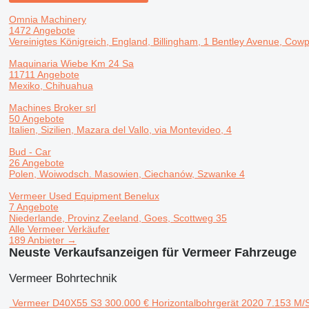
Omnia Machinery
1472 Angebote
Vereinigtes Königreich, England, Billingham, 1 Bentley Avenue, Cowp
Maquinaria Wiebe Km 24 Sa
11711 Angebote
Mexiko, Chihuahua
Machines Broker srl
50 Angebote
Italien, Sizilien, Mazara del Vallo, via Montevideo, 4
Bud - Car
26 Angebote
Polen, Woiwodsch. Masowien, Ciechanów, Szwanke 4
Vermeer Used Equipment Benelux
7 Angebote
Niederlande, Provinz Zeeland, Goes, Scottweg 35
Alle Vermeer Verkäufer
189 Anbieter →
Neuste Verkaufsanzeigen für Vermeer Fahrzeuge
Vermeer Bohrtechnik
Vermeer D40X55 S3
300.000 €
Horizontalbohrgerät
2020
7.153 M/