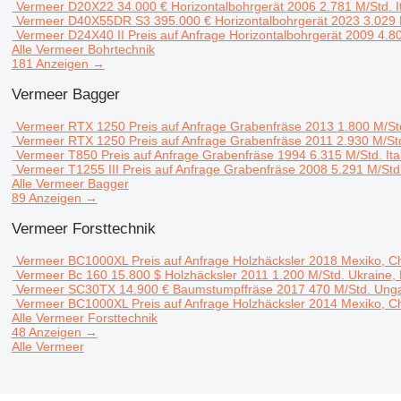
Vermeer D20X22
34.000 €
Horizontalbohrgerät
2006
2.781 M/Std.
I
Vermeer D40X55DR S3
395.000 €
Horizontalbohrgerät
2023
3.029
Vermeer D24X40 II
Preis auf Anfrage
Horizontalbohrgerät
2009
4.8
Alle Vermeer Bohrtechnik
181 Anzeigen →
Vermeer Bagger
Vermeer RTX 1250
Preis auf Anfrage
Grabenfräse
2013
1.800 M/St
Vermeer RTX 1250
Preis auf Anfrage
Grabenfräse
2011
2.930 M/St
Vermeer T850
Preis auf Anfrage
Grabenfräse
1994
6.315 M/Std.
It
Vermeer T1255 III
Preis auf Anfrage
Grabenfräse
2008
5.291 M/Std
Alle Vermeer Bagger
89 Anzeigen →
Vermeer Forsttechnik
Vermeer BC1000XL
Preis auf Anfrage
Holzhäcksler
2018
Mexiko, C
Vermeer Bc 160
15.800 $
Holzhäcksler
2011
1.200 M/Std.
Ukraine, 
Vermeer SC30TX
14.900 €
Baumstumpffräse
2017
470 M/Std.
Unga
Vermeer BC1000XL
Preis auf Anfrage
Holzhäcksler
2014
Mexiko, C
Alle Vermeer Forsttechnik
48 Anzeigen →
Alle Vermeer