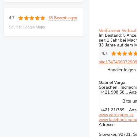
65 Bewertungen
4.7
Source: Google Maps
Verifizierter Verkäu
Im Bestand:
5 Anze
seit
1
Jahr bei Mach
33
Jahre auf dem M
4.7
site1747406072909
Händler folgen
Gabriel Varga
Sprachen:
Tschechis
+421 908 58...
Anz
Bitte u
+421 31/789...
Anz
www.varexpres.sk
www.facebook.com/
Adresse
Slowakei, 92701, Ša