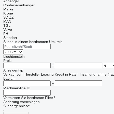
Anhänger
Containeranhänger
Marke
Krone
SD
ZZ
MAN
TGL
Volvo
FH
Standort
Suche in einem bestimmten Umkreis
Liechtenstein
Preis
–
Anzeigentyp
Verkauf
vom Hersteller
Leasing
Kredit
in Raten
Inzahlungnahme (Tau
Baujahr
–
Machineryline ID
Vermissen Sie bestimmte Filter?
Änderung vorschlagen
Suchergebnisse:
-