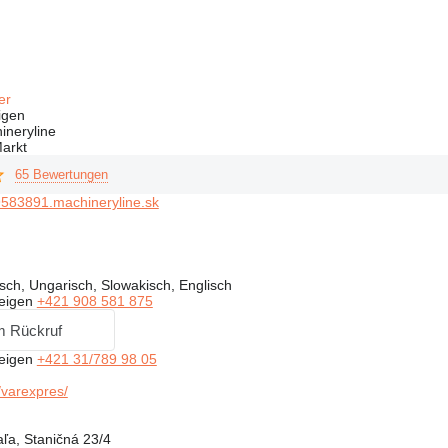
fer
igen
ineryline
arkt
65 Bewertungen
583891.machineryline.sk
ch, Ungarisch, Slowakisch, Englisch
eigen
+421 908 581 875
m Rückruf
eigen
+421 31/789 98 05
varexpres/
ľa, Staničná 23/4