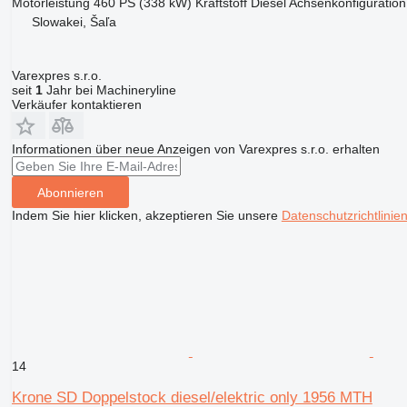
Motorleistung
460 PS (338 kW)
Kraftstoff
Diesel
Achsenkonfiguration
Slowakei, Šaľa
Varexpres s.r.o.
seit
1
Jahr bei Machineryline
Verkäufer kontaktieren
Informationen über neue Anzeigen von Varexpres s.r.o. erhalten
Abonnieren
Indem Sie hier klicken, akzeptieren Sie unsere
Datenschutzrichtlinie
14
Krone SD Doppelstock diesel/elektric only 1956 MTH