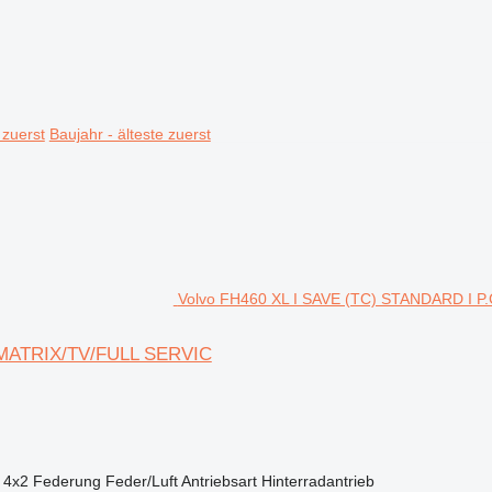
 zuerst
Baujahr - älteste zuerst
Volvo FH460 XL I SAVE (TC) STANDARD I 
 MATRIX/TV/FULL SERVIC
4x2
Federung
Feder/Luft
Antriebsart
Hinterradantrieb