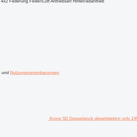
4x2
Federung
Feder/Luft
Antriebsart
Hinterradantrieb
n
und
Nutzungsvereinbarungen
.
Krone SD Doppelstock diesel/elektric only 1