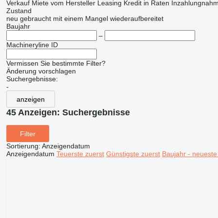
Verkauf
Miete
vom Hersteller
Leasing
Kredit
in Raten
Inzahlungnahm
Zustand
neu
gebraucht
mit einem Mangel
wiederaufbereitet
Baujahr
–
Machineryline ID
Vermissen Sie bestimmte Filter?
Änderung vorschlagen
Suchergebnisse:
-
anzeigen
45 Anzeigen:
Suchergebnisse
Filter
Sortierung
:
Anzeigendatum
Anzeigendatum
Teuerste zuerst
Günstigste zuerst
Baujahr - neueste