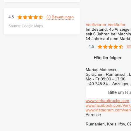
63 Bewertungen
4.5
Verifizierter Verkäufer
Source: Google Maps
Im Bestand:
45 Anzeige
seit
6
Jahren bei Machin
14
Jahre auf dem Markt
63
4.5
Händler folgen
Marius Mateescu
Sprachen:
Rumänisch, E
Mo - Fr
09:00 - 17:00
+40 745 34...
Anzeigen
Bitte um Rü
www.verkauftrucks.com
www.facebook.com/Verk
www.instagram.com/verk
Adresse
Rumänien, Kreis Ilfov, 0