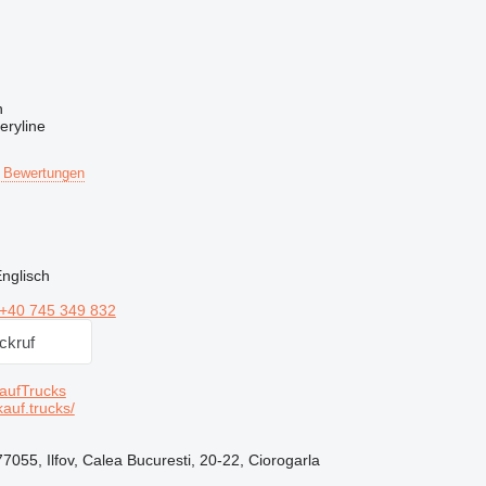
n
eryline
 Bewertungen
nglisch
+40 745 349 832
ckruf
aufTrucks
auf.trucks/
77055, Ilfov, Calea Bucuresti, 20-22, Ciorogarla