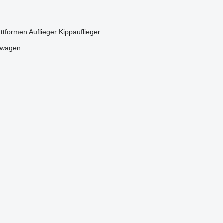
attformen Auflieger
Kippauflieger
pwagen