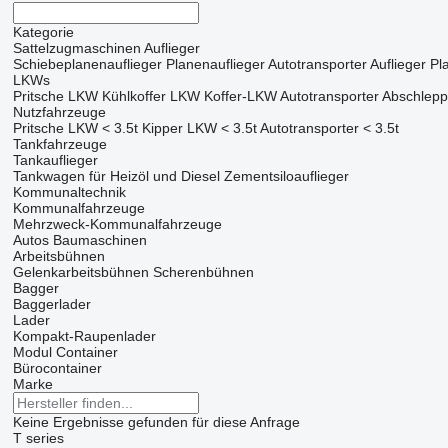
Kategorie
Sattelzugmaschinen
Auflieger
Schiebeplanenauflieger
Planenauflieger
Autotransporter Auflieger
Pl
LKWs
Pritsche LKW
Kühlkoffer LKW
Koffer-LKW
Autotransporter
Abschlep
Nutzfahrzeuge
Pritsche LKW < 3.5t
Kipper LKW < 3.5t
Autotransporter < 3.5t
Tankfahrzeuge
Tankauflieger
Tankwagen für Heizöl und Diesel
Zementsiloauflieger
Kommunaltechnik
Kommunalfahrzeuge
Mehrzweck-Kommunalfahrzeuge
Autos
Baumaschinen
Arbeitsbühnen
Gelenkarbeitsbühnen
Scherenbühnen
Bagger
Baggerlader
Lader
Kompakt-Raupenlader
Modul Container
Bürocontainer
Marke
Keine Ergebnisse gefunden für diese Anfrage
T series