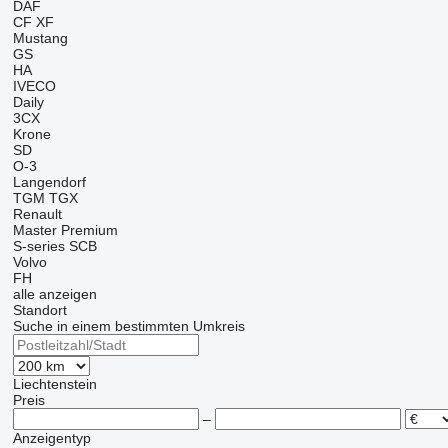
DAF
CF
XF
Mustang
GS
HA
IVECO
Daily
3CX
Krone
SD
O-3
Langendorf
TGM
TGX
Renault
Master
Premium
S-series
SCB
Volvo
FH
alle anzeigen
Standort
Suche in einem bestimmten Umkreis
Liechtenstein
Preis
–
Anzeigentyp