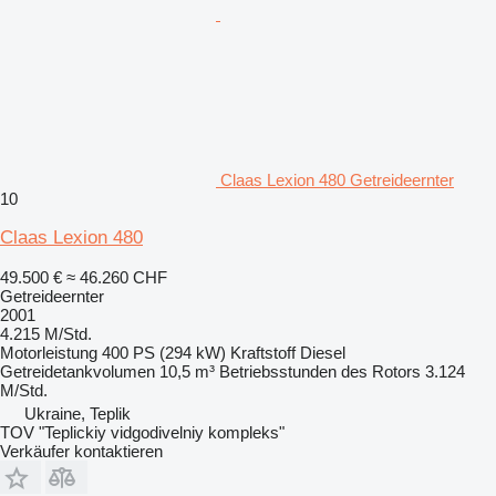
Claas Lexion 480 Getreideernter
10
Claas Lexion 480
49.500 €
≈ 46.260 CHF
Getreideernter
2001
4.215 M/Std.
Motorleistung
400 PS (294 kW)
Kraftstoff
Diesel
Getreidetankvolumen
10,5 m³
Betriebsstunden des Rotors
3.124
M/Std.
Ukraine, Teplik
TOV "Teplickiy vidgodivelniy kompleks"
Verkäufer kontaktieren