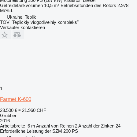
Motorleistung
390 PS (287 kW)
Kraftstoff
Diesel
Getreidetankvolumen
10,5 m³
Betriebsstunden des Rotors
2.978
M/Std.
Ukraine, Teplik
TOV "Teplickiy vidgodivelniy kompleks"
Verkäufer kontaktieren
1
Farmet K-600
23.500 €
≈ 21.960 CHF
Grubber
2016
Arbeitsbreite
6 m
Anzahl von Reihen
2
Anzahl der Zinken
24
Erforderliche Leistung der SZM
200 PS