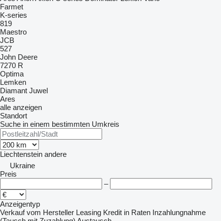
Farmet
K-series
819
Maestro
JCB
527
John Deere
7270 R
Optima
Lemken
Diamant
Juwel
Ares
alle anzeigen
Standort
Suche in einem bestimmten Umkreis
Liechtenstein
andere
Ukraine
Preis
–
Anzeigentyp
Verkauf
vom Hersteller
Leasing
Kredit
in Raten
Inzahlungnahme
(Tausch mit Zuzahlung)
Austausch