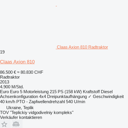
Claas Axion 810 Radtraktor
19
Claas Axion 810
86.500 €
≈ 80.830 CHF
Radtraktor
2013
4.900 M/Std.
Euro
Euro 5
Motorleistung
215 PS (158 kW)
Kraftstoff
Diesel
Achsenkonfiguration
4x4
Dreipunktaufhängung
✓
Geschwindigkeit
40 km/h
PTO - Zapfwellendrehzahl
540 U/min
Ukraine, Teplik
TOV "Teplickiy vidgodivelniy kompleks"
Verkäufer kontaktieren