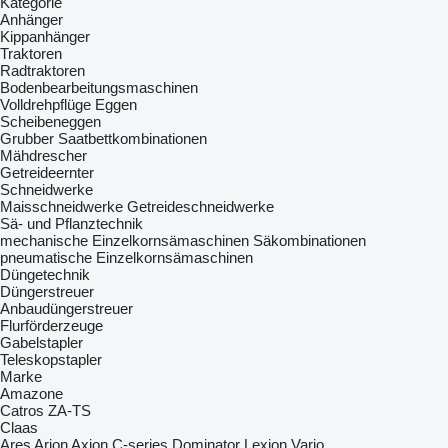
Kategorie
Anhänger
Kippanhänger
Traktoren
Radtraktoren
Bodenbearbeitungsmaschinen
Volldrehpflüge
Eggen
Scheibeneggen
Grubber
Saatbettkombinationen
Mähdrescher
Getreideernter
Schneidwerke
Maisschneidwerke
Getreideschneidwerke
Sä- und Pflanztechnik
mechanische Einzelkornsämaschinen
Säkombinationen
pneumatische Einzelkornsämaschinen
Düngetechnik
Düngerstreuer
Anbaudüngerstreuer
Flurförderzeuge
Gabelstapler
Teleskopstapler
Marke
Amazone
Catros
ZA-TS
Claas
Ares
Arion
Axion
C-series
Dominator
Lexion
Vario