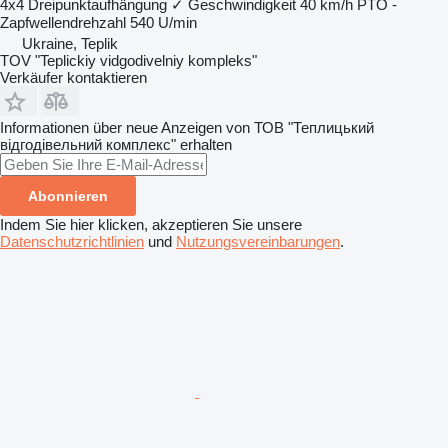
4x4
Dreipunktaufhängung
✓
Geschwindigkeit
40 km/h
PTO -
Zapfwellendrehzahl
540 U/min
Ukraine, Teplik
TOV "Teplickiy vidgodivelniy kompleks"
Verkäufer kontaktieren
Informationen über neue Anzeigen von ТОВ "Теплицький
відгодівельний комплекс" erhalten
Abonnieren
Indem Sie hier klicken, akzeptieren Sie unsere
Datenschutzrichtlinien
und
Nutzungsvereinbarungen
.