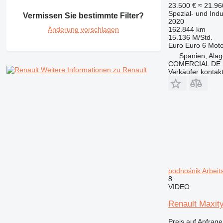
420
TM
23.500 €
≈ 21.9
Spezial- und Ind
Vermissen Sie bestimmte Filter?
422
2020
424
Änderung vorschlagen
162.844 km
15.136 M/Std.
426
Euro
Euro 6
Moto
428
Spanien, Ala
COMERCIAL DE 
430
Weitere Informationen zu Renault
Verkäufer kontak
432
434
438
444
631
730
735
740
podnośnik Arbei
745
8
769
VIDEO
771
Renault Maxity
772
773
Preis auf Anfrage