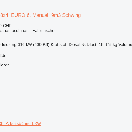
 8x4, EURO 6, Manual, 9m3 Schwing
90 CHF
ustriemaschinen - Fahrmischer
rleistung
316 kW (430 PS)
Kraftstoff
Diesel
Nutzlast
18.875 kg
Volum
 Ede
tieren
08- Arbeitsbühne-LKW