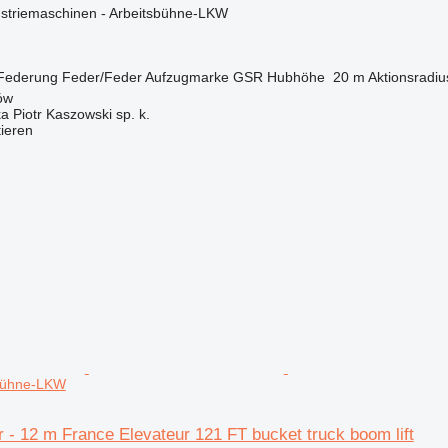
ustriemaschinen - Arbeitsbühne-LKW
Federung
Feder/Feder
Aufzugmarke
GSR
Hubhöhe
20 m
Aktionsradiu
ów
ka Piotr Kaszowski sp. k.
tieren
sbühne-LKW
 - 12 m France Elevateur 121 FT bucket truck boom lift