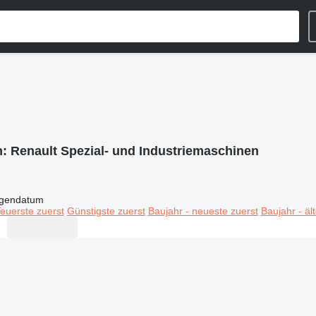
n:
Renault Spezial- und Industriemaschinen
igendatum
euerste zuerst
Günstigste zuerst
Baujahr - neueste zuerst
Baujahr - äl