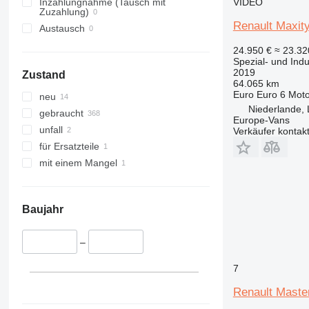
321
8014
VIDEO
Inzahlungnahme (Tausch mit
Zuzahlung)
322
8015
Renault Maxit
Austausch
323
8016
24.950 €
≈ 23.3
324
8018
Spezial- und Ind
325
8025
2019
Zustand
64.065 km
326
8026
Euro
Euro 6
Moto
neu
329
8030
Niederlande,
gebraucht
330
8035
Europe-Vans
unfall
Verkäufer kontak
336
8050
für Ersatzteile
340
8052
mit einem Mangel
345
8060
349
8080
350
CT
Baujahr
365
G-Series
374
JS
–
375
JZ
390
Robot
7
395
S-Series
Renault Mast
416
TLT