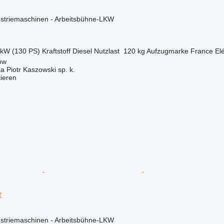
ustriemaschinen - Arbeitsbühne-LKW
 kW (130 PS)
Kraftstoff
Diesel
Nutzlast
120 kg
Aufzugmarke
France El
ów
ka Piotr Kaszowski sp. k.
tieren
r
ustriemaschinen - Arbeitsbühne-LKW