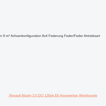
en
9 m³
Achsenkonfiguration
8x4
Federung
Feder/Feder
Antriebsart
Renault Maxity 3.0 DCI 130pk E6 Hoogwerker Werkhoogte