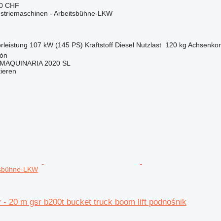
60 CHF
ustriemaschinen - Arbeitsbühne-LKW
rleistung
107 kW (145 PS)
Kraftstoff
Diesel
Nutzlast
120 kg
Achsenkon
gón
MAQUINARIA 2020 SL
tieren
tsbühne-LKW
 - 20 m gsr b200t bucket truck boom lift podnośnik