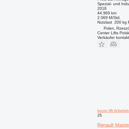
Spezial- und Ind
775
2018
777
44.969 km
2.069 M/Std.
816
Nutzlast
200 kg
824
Polen, Rzesz
826
Center Lifts Pols
Verkäufer kontak
906
907
908
910
914
920
924
926
928
930
936
boom lift Arbeit
25
938
950
Renault Master