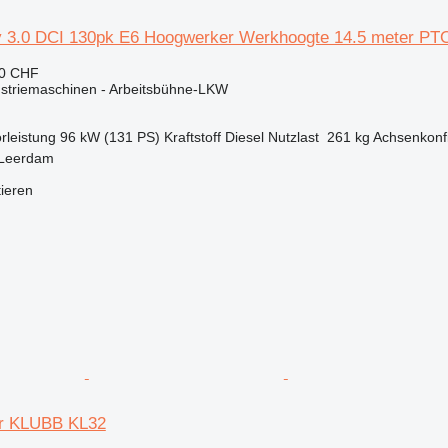
y 3.0 DCI 130pk E6 Hoogwerker Werkhoogte 14.5 meter PT
20 CHF
ustriemaschinen - Arbeitsbühne-LKW
rleistung
96 kW (131 PS)
Kraftstoff
Diesel
Nutzlast
261 kg
Achsenkonfi
 Leerdam
tieren
er KLUBB KL32