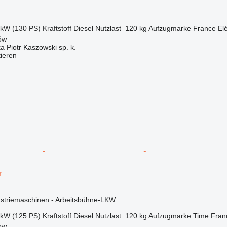
 kW (130 PS)
Kraftstoff
Diesel
Nutzlast
120 kg
Aufzugmarke
France El
ów
ka Piotr Kaszowski sp. k.
tieren
r
ustriemaschinen - Arbeitsbühne-LKW
 kW (125 PS)
Kraftstoff
Diesel
Nutzlast
120 kg
Aufzugmarke
Time Fran
ów