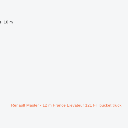
s
10 m
Renault Master - 12 m France Elevateur 121 FT bucket truck