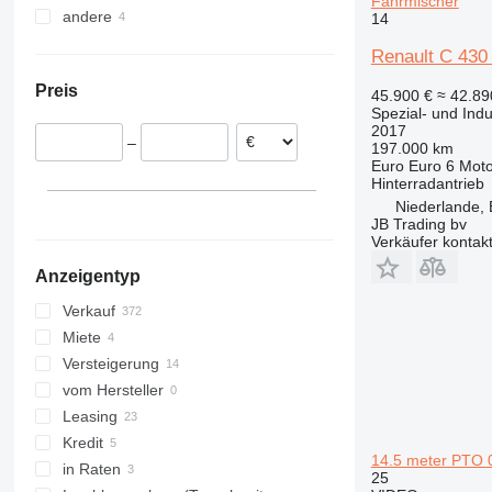
Fahrmischer
andere
Polen
Vereinigte Arabische Emirate
14
W-series
301
426
Toucan
L-series
XR
Deutschland
Türkei
Ukraine
302
427
S-series
XS
Renault C 430
Ungarn
Marokko
303
436
SD
XZ
Preis
45.900 €
≈ 42.8
Belgien
304
437
ZL
Spezial- und Ind
Frankreich
305
456
2017
–
197.000 km
Spanien
306
457
Euro
Euro 6
Moto
Rumänien
307
520
Hinterradantrieb
alle anzeigen
308
525
Niederlande,
JB Trading bv
311
530
Verkäufer kontak
312
531
Anzeigentyp
313
532
314
533
Verkauf
315
535
Miete
316
536
Versteigerung
317
540
vom Hersteller
318
541
Leasing
319
550
Kredit
14.5 meter PTO 
320
560
in Raten
25