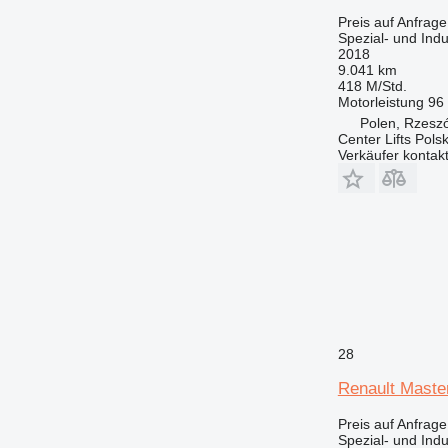
953
Preis auf Anfrage
955
Spezial- und Ind
962
2018
9.041 km
963
418 M/Std.
966
Motorleistung
96
972
Polen, Rzesz
Center Lifts Pols
973
Verkäufer kontak
980
982
986
988
990
992
AP
C-series
28
CB
CS
Renault Maste
DE
Preis auf Anfrage
DP
Spezial- und Ind