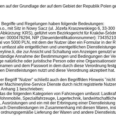
auf der Grundlage der auf dem Gebiet der Republik Polen gelte
n Begriffe und Regelungen haben folgende Bedeutungen:
o.o., mit Sitz in Nowy Sacz (ul. Józefa Kraszewskiego 6, 33-30
 Abkürzung: KRS), geführt vom Bezirksgericht für Kraków-Śródm
mer: 0000476294, NIP (Steueridentifikationsnummer): 734352
 von 5000 PLN, mit dem der Nutzer über ein Formular in der R
e
umfasst alle entgeltlichen und unentgeltlichen Dienstleistunge
yline.li, die zur Ansicht und Schaltung von Anzeigen genutzt wi
lständige Annahme der Bestimmungen und Bedingungen der Ver
ge natürliche oder juristische Person oder eine Organisationsein
rnamen und dem Passwort in dem durch diese Verordnung festge
en Dienstleistungen nutzt und diese Verordnung akzeptiert hat. 
er Begriff "Nutzer" schließt auch den Begriff/den Hinweis "nicht 
r Machineryline-Service Dienste durch nicht registrierte Nutzer
n Anhang 1 beschrieben;
, das die folgenden Kategorien von Fahrzeugen umfasst: Lastkra
hnmobile, Spezialfahrzeuge, Lagertechnik, landwirtschaftlich
 Ausrüstungen und ein mit der Erbringung einer Dienstleistung
uch Dienstleistungen im Zusammenhang mit diesen Waren, insb
die ordnungsgemäße Lieferung der Waren und andere Dienstlei