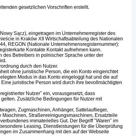
nden gesetzlichen Vorschriften erstellt.
0 Nowy Sącz), eingetragen im Unternehmerregister des
ieście in Kraków XII Wirtschaftsabteilung des Nationalen
1044, REGON (Nationale Unternehmensregisternummer):
egisterkarte Kontakte Kontakt aufnehmen kann.
n des Betreibers in polnischer Sprache unter der
rd.
ordnung durch den Nutzer.
heit ohne juristische Person, die ein Konto eingerichtet
legten Modus in das Konto eingeloggt hat und die auf
Eine juristische Person wird durch ihre bevollmächtigten
registrierter Nutzer" ein, vorausgesetzt, dass
 gelten. Zusätzliche Bedingungen für Nutzer mit
ftwagen, Zugmaschinen, Anhänger, Sattelauflieger,
e Maschinen, Straßenreinigungsmaschinen, Ersatzteile
 verbundenes immaterielles Gut. Der Begriff "Waren" im
esondere Leasing, Dienstleistungen für die Überprüfung
stungen im Zusammenhang mit den auf der Webseite