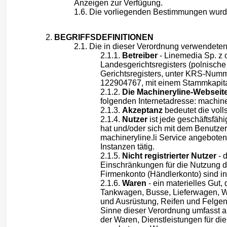
Anzeigen zur Verfügung.
Die vorliegenden Bestimmungen wurden 
BEGRIFFSDEFINITIONEN
Die in dieser Verordnung verwendete
Betreiber
- Linemedia Sp. z 
Landesgerichtsregisters (polnische
Gerichtsregisters, unter KRS-Num
122904767, mit einem Stammkapital
Die Machineryline-Webseit
folgenden Internetadresse: machiner
Akzeptanz
bedeutet die vol
Nutzer
ist jede geschäftsfähi
hat und/oder sich mit dem Benutze
machineryline.li Service angeboten
Instanzen tätig.
Nicht registrierter Nutzer
- d
Einschränkungen für die Nutzung de
Firmenkonto (Händlerkonto) sind i
Waren
- ein materielles Gut
Tankwagen, Busse, Lieferwagen, Wo
und Ausrüstung, Reifen und Felgen,
Sinne dieser Verordnung umfasst a
der Waren, Dienstleistungen für 