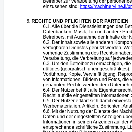
Betreiber zur Verarbeitung der personenb
einzusehen sind:
https://machineryline.li/p
RECHTE UND PFLICHTEN DER PARTEIEN
Alle über die Dienstleistungen des Be
Datenbanken, Musik, Ton und andere Produk
Betreibers, mit Ausnahme der Inhalte der Nu
Der Inhalt sowie alle anderen Kompone
verfügbaren Dienstes genutzt werden. Weder
vorherige Zustimmung des Rechtsinhabers 
Verarbeitung, die Verbreitung auf jedwede
Um den Betreiber zu ermächtigen, die 
gültiges (geografisch uneingeschränktes), 
Vorführung, Kopie, Vervielfältigung, Rep
von Informationen, Bildern und Fotos, di
genannten Rechte werden dem Unternehmen
Der Nutzer behält alle Eigentumsrecht
Recht, auf die eingestellten Informationen 
Der Nutzer erklärt sich damit einverst
Werbematerialien, Artikeln, Berichten, An
Mit der Nutzung der Dienste der Machin
Daten und der eingestellten Anzeigen über
Informationen in seinen Anzeigen auf der 
entsprechende schriftliche Zustimmung, L