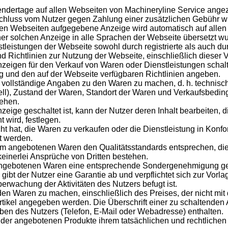
endertage auf allen Webseiten von Machineryline Service angez
luss vom Nutzer gegen Zahlung einer zusätzlichen Gebühr wie
gen Webseiten aufgegebene Anzeige wird automatisch auf allen 
ner solchen Anzeige in alle Sprachen der Webseite übersetzt w
leistungen der Webseite sowohl durch registrierte als auch dur
nd Richtlinien zur Nutzung der Webseite, einschließlich dieser 
zeigen für den Verkauf von Waren oder Dienstleistungen schalt
 und den auf der Webseite verfügbaren Richtlinien angeben.
nd vollständige Angaben zu den Waren zu machen, d. h. technis
), Zustand der Waren, Standort der Waren und Verkaufsbeding
iehen.
zeige geschaltet ist, kann der Nutzer deren Inhalt bearbeiten, 
t wird, festlegen.
ht hat, die Waren zu verkaufen oder die Dienstleistung in Konfo
t werden.
 ihm angebotenen Waren den Qualitätsstandards entsprechen, di
keinerlei Ansprüche von Dritten bestehen.
angebotenen Waren eine entsprechende Sondergenehmigung ge
, gibt der Nutzer eine Garantie ab und verpflichtet sich zur Vo
erwachung der Aktivitäten des Nutzers befugt ist.
den Waren zu machen, einschließlich des Preises, der nicht mit
Artikel angegeben werden. Die Überschrift einer zu schaltende
ben des Nutzers (Telefon, E-Mail oder Webadresse) enthalten.
s der angebotenen Produkte ihrem tatsächlichen und rechtlichen