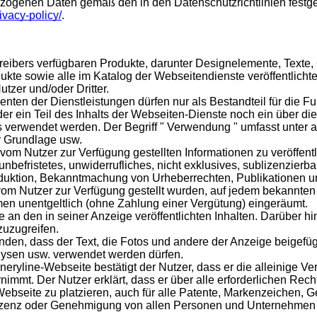
ezogenen Daten gemäß den in den Datenschutzrichtlinien festg
rivacy-policy/
.
treibers verfügbaren Produkte, darunter Designelemente, Texte,
te sowie alle im Katalog der Webseitendienste veröffentlichte
tzer und/oder Dritter.
nten der Dienstleistungen dürfen nur als Bestandteil für die F
 ein Teil des Inhalts der Webseiten-Dienste noch ein über die 
verwendet werden. Der Begriff " Verwendung " umfasst unter an
r Grundlage usw.
vom Nutzer zur Verfügung gestellten Informationen zu veröffent
unbefristetes, unwiderrufliches, nicht exklusives, sublizenzier
roduktion, Bekanntmachung von Urheberrechten, Publikationen u
e vom Nutzer zur Verfügung gestellt wurden, auf jedem bekannt
 unentgeltlich (ohne Zahlung einer Vergütung) eingeräumt.
e an den in seiner Anzeige veröffentlichten Inhalten. Darüber h
zuzugreifen.
anden, dass der Text, die Fotos und andere der Anzeige beigefügt
alysen usw. verwendet werden dürfen.
eryline-Webseite bestätigt der Nutzer, dass er die alleinige Ver
nimmt. Der Nutzer erklärt, dass er über alle erforderlichen R
Webseite zu platzieren, auch für alle Patente, Markenzeichen, 
izenz oder Genehmigung von allen Personen und Unternehmen h