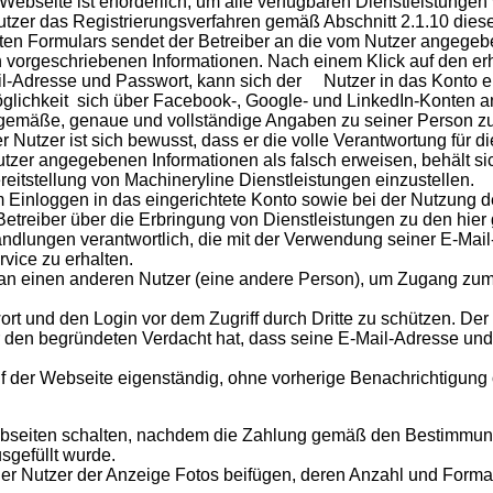
 Webseite ist erforderlich, um alle verfügbaren Dienstleistung
utzer das Registrierungsverfahren gemäß Abschnitt 2.1.10 dies
n Formulars sendet der Betreiber an die
vom Nutzer angegebe
ch vorgeschriebenen Informationen.
Nach einem Klick auf den erh
ail-Adresse und Passwort, kann sich der Nutzer in das Konto e
öglichkeit sich über Facebook-, Google- und LinkedIn-Konten 
tsgemäße, genaue und vollständige Angaben zu seiner Person zu
r Nutzer ist sich bewusst, dass er die volle Verantwortung für 
Nutzer angegebenen Informationen als falsch erweisen, behält sic
eitstellung von Machineryline Dienstleistungen einzustellen.
m Einloggen in das eingerichtete Konto sowie bei der Nutzung 
 Betreiber über die Erbringung von Dienstleistungen zu den hi
 Handlungen verantwortlich, die mit der Verwendung seiner E-Ma
vice zu erhalten.
an einen anderen Nutzer (eine andere Person), um Zugang zum 
wort und den Login vor dem Zugriff durch Dritte zu schützen. Der 
 den begründeten Verdacht hat, dass seine E-Mail-Adresse und 
uf der Webseite eigenständig, ohne vorherige Benachrichtigun
bseiten schalten, nachdem die Zahlung gemäß den Bestimmunge
sgefüllt wurde.
er Nutzer der Anzeige Fotos beifügen, deren Anzahl und Format