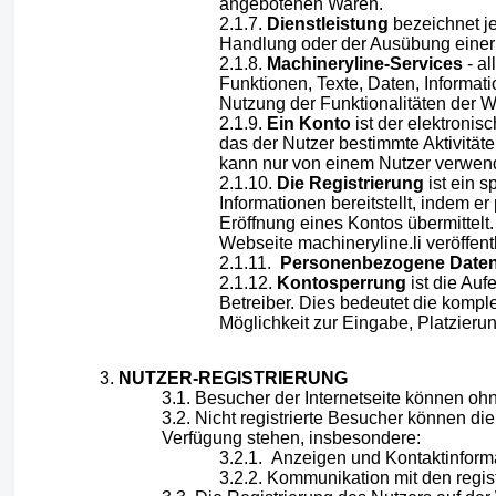
angebotenen Waren.
Dienstleistung
bezeichnet je
Handlung oder der Ausübung einer 
Machineryline-Services
- a
Funktionen, Texte, Daten, Informati
Nutzung der Funktionalitäten der W
Ein Konto
ist der elektronis
das der Nutzer bestimmte Aktivitä
kann nur von einem Nutzer verwen
Die Registrierung
ist ein s
Informationen bereitstellt, indem er
Eröffnung eines Kontos übermittelt.
Webseite machineryline.li veröffe
Personenbezogene Date
Kontosperrung
ist die Au
Betreiber. Dies bedeutet die kompl
Möglichkeit zur Eingabe, Platzieru
NUTZER-REGISTRIERUNG
Besucher der Internetseite können ohn
Nicht registrierte Besucher können die
Verfügung stehen, insbesondere:
Anzeigen und Kontaktinformat
Kommunikation mit den regist