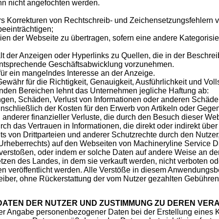
ann nicht angefochten werden.
s Korrekturen von Rechtschreib- und Zeichensetzungsfehlern
beeinträchtigen;
en der Webseite zu übertragen, sofern eine andere Kategorisier
halt der Anzeigen oder Hyperlinks zu Quellen, die in der Beschr
e entsprechende Geschäftsabwicklung vorzunehmen.
h für ein mangelndes Interesse an der Anzeige.
hr für die Richtigkeit, Genauigkeit, Ausführlichkeit und Volls
lgenden Bereichen lehnt das Unternehmen jegliche Haftung ab:
gen, Schäden, Verlust von Informationen oder anderen Schäden
inschließlich der Kosten für den Erwerb von Artikeln oder Gege
nderer finanzieller Verluste, die durch den Besuch dieser Web
ch das Vertrauen in Informationen, die direkt oder indirekt übe
s von Drittparteien und anderer Schutzrechte durch den Nutzer
Urheberrechts) auf den Webseiten von Machineryline Service D
 verstoßen, oder indem er solche Daten auf andere Weise an den
en des Landes, in dem sie verkauft werden, nicht verboten ode
n veröffentlicht werden. Alle Verstöße in diesem Anwendungsb
eiber, ohne Rückerstattung der vom Nutzer gezahlten Gebühren
ATEN DER NUTZER UND ZUSTIMMUNG ZU DEREN VER
er Angabe personenbezogener Daten bei der Erstellung eines 