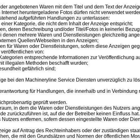
os der angebotenen Waren mit dem Titel und dem Text der Anzei
 Internet heruntergeladene Fotos dürfen nicht verwendet werde
chstehend aufgeführten Handlungen zu unterlassen:
einer Kategorie, die nicht dem Inhalt der Anzeige entspricht;
en, deren Beschreibung und/oder Titel/Fotos in keinerlei Bezug 
i denen mehrere Waren und Dienstleistungen gleichzeitig ang
xternen Quellen/Webseiten in den Anzeigen;
gen für Waren oder Dienstleistungen, sofern diese Anzeigen ge
veröffentlichen von:
r Kategorien entsprechende Informationen zur Veröffentlichung a
it illegalen Methoden beschafft wurden;
sundheit gefährlich sind;
zeige bei den Machineryline Service Diensten unverzüglich zu lö
Verantwortung für Handlungen, die innerhalb und in Verbindung
ichprobenartig geprüft werden.
itraum, in dem die Waren oder Dienstleistungen des Nutzers an
e zurückzuführen ist, auf die der Betreiber keinen Einfluss hat.
s Nutzers entfernen, sofern dessen eingestellte Waren oder Di
zeige auf Antrag des Rechteinhabers oder der zuständigen staat
en, die mit den Grundsätzen und Normen der öffentlichen Moral