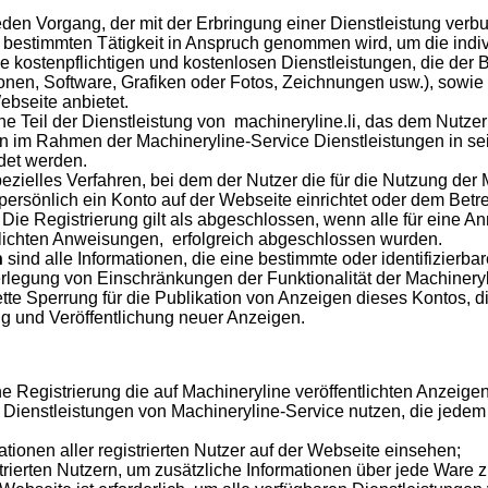
den Vorgang, der mit der Erbringung einer Dienstleistung verbu
bestimmten Tätigkeit in Anspruch genommen wird, um die indivi
lle kostenpflichtigen und kostenlosen Dienstleistungen, die der 
onen, Software, Grafiken oder Fotos, Zeichnungen usw.), sowie 
ebseite anbietet.
che Teil der Dienstleistung von machineryline.li, das dem Nutze
ten im Rahmen der Machineryline-Service Dienstleistungen in 
det werden.
pezielles Verfahren, bei dem der Nutzer die für die Nutzung der
 persönlich ein Konto auf der Webseite einrichtet oder dem Betre
 Die Registrierung gilt als abgeschlossen, wenn alle für eine 
ntlichten Anweisungen, erfolgreich abgeschlossen wurden.
n
sind alle Informationen, die eine bestimmte oder identifizierbar
ferlegung von Einschränkungen der Funktionalität der Machinery
ette Sperrung für die Publikation von Anzeigen dieses Kontos,
ng und Veröffentlichung neuer Anzeigen.
e Registrierung die auf Machineryline veröffentlichten Anzeig
 Dienstleistungen von Machineryline-Service nutzen, die jedem n
ionen aller registrierten Nutzer auf der Webseite einsehen;
rierten Nutzern, um zusätzliche Informationen über jede Ware z