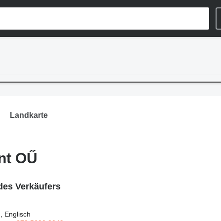
Landkarte
nt OŰ
des Verkäufers
, Englisch