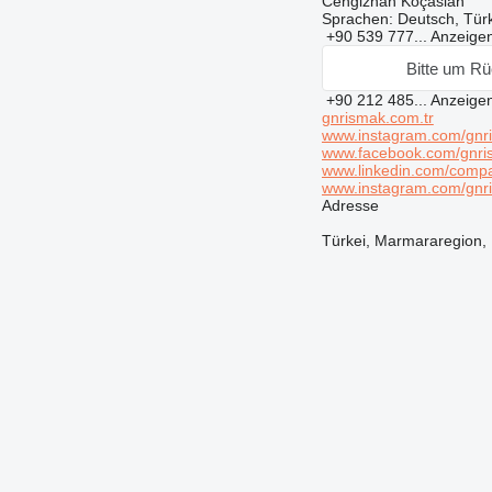
Cengizhan Koçaslan
Sprachen:
Deutsch, Türk
+90 539 777...
Anzeige
Bitte um Rü
+90 212 485...
Anzeige
gnrismak.com.tr
www.instagram.com/gnri
www.facebook.com/gnri
www.linkedin.com/compa
www.instagram.com/gnri
Adresse
Türkei, Marmararegion, İ