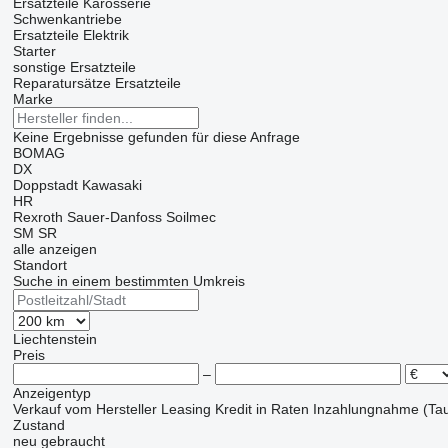
Ersatzteile Karosserie
Schwenkantriebe
Ersatzteile Elektrik
Starter
sonstige Ersatzteile
Reparatursätze
Ersatzteile
Marke
Keine Ergebnisse gefunden für diese Anfrage
BOMAG
DX
Doppstadt
Kawasaki
HR
Rexroth
Sauer-Danfoss
Soilmec
SM
SR
alle anzeigen
Standort
Suche in einem bestimmten Umkreis
Liechtenstein
Preis
–
Anzeigentyp
Verkauf
vom Hersteller
Leasing
Kredit
in Raten
Inzahlungnahme (Tau
Zustand
neu
gebraucht