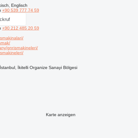
isch, Englisch
n
+90 539 777 74 59
ckruf
n
+90 212 485 20 59
smakinalari/
smak/
ny/gnrismakineleri/
smakineleri/
stanbul, İkitelli Organize Sanayi Bölgesi
Karte anzeigen