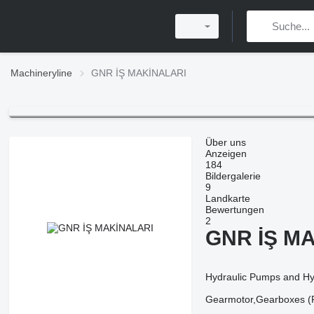
Machineryline
GNR İŞ MAKİNALARI
Über uns
Anzeigen
184
Bildergalerie
9
Landkarte
Bewertungen
2
GNR İŞ M
Hydraulic Pumps and Hyd
Gearmotor,Gearboxes (R