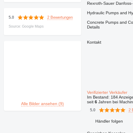
Rexroth-Sauer Danfoss-L
Hydraulic Pumps and Hyd
2 Bewertungen
5.0
Concrete Pumps and Conc
Source: Google Maps
Details
Kontakt
Verifizierter Verkäufer
Im Bestand:
184 Anzeig
seit
6
Jahren bei Machin
Alle Bilder ansehen (9)
2 
5.0
Händler folgen