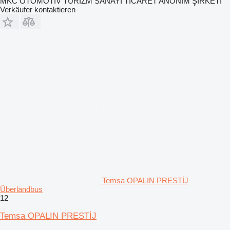
MKC OTOMOTİV TURİZM SANAYİ TİCARET ANONİM ŞİRKETİ
Verkäufer kontaktieren
Temsa OPALIN PRESTİJ
Überlandbus
12
Temsa OPALIN PRESTİJ