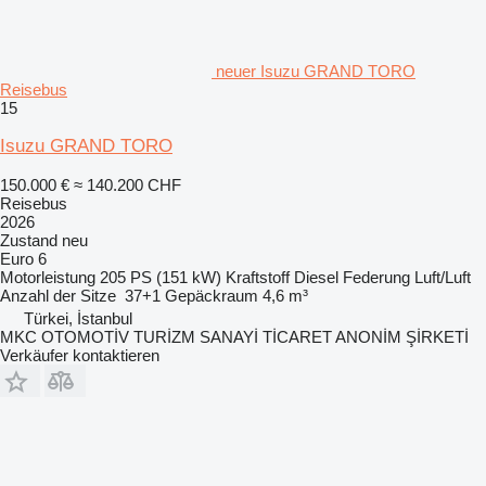
neuer Isuzu GRAND TORO
Reisebus
15
Isuzu GRAND TORO
150.000 €
≈ 140.200 CHF
Reisebus
2026
Zustand
neu
Euro 6
Motorleistung
205 PS (151 kW)
Kraftstoff
Diesel
Federung
Luft/Luft
Anzahl der Sitze
37+1
Gepäckraum
4,6 m³
Türkei, İstanbul
MKC OTOMOTİV TURİZM SANAYİ TİCARET ANONİM ŞİRKETİ
Verkäufer kontaktieren