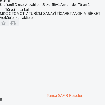
Euro 5
Kraftstoff
Diesel
Anzahl der Sitze
59+1
Anzahl der Türen
2
Türkei, İstanbul
MKC OTOMOTİV TURİZM SANAYİ TİCARET ANONİM ŞİRKETİ
Verkäufer kontaktieren
Temsa SAFİR Reisebus
9