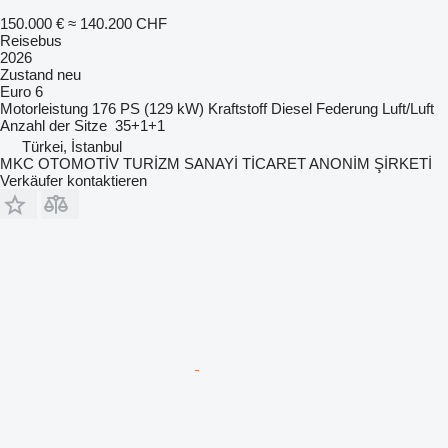
150.000 €
≈ 140.200 CHF
Reisebus
2026
Zustand
neu
Euro 6
Motorleistung
176 PS (129 kW)
Kraftstoff
Diesel
Federung
Luft/Luft
Anzahl der Sitze
35+1+1
Türkei, İstanbul
MKC OTOMOTİV TURİZM SANAYİ TİCARET ANONİM ŞİRKETİ
Verkäufer kontaktieren