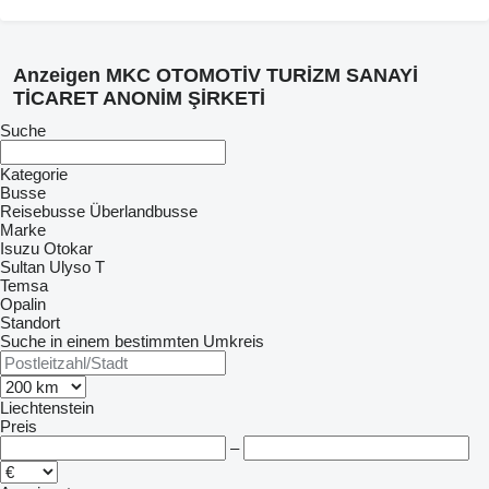
Anzeigen MKC OTOMOTİV TURİZM SANAYİ
TİCARET ANONİM ŞİRKETİ
Suche
Kategorie
Busse
Reisebusse
Überlandbusse
Marke
Isuzu
Otokar
Sultan
Ulyso T
Temsa
Opalin
Standort
Suche in einem bestimmten Umkreis
Liechtenstein
Preis
–