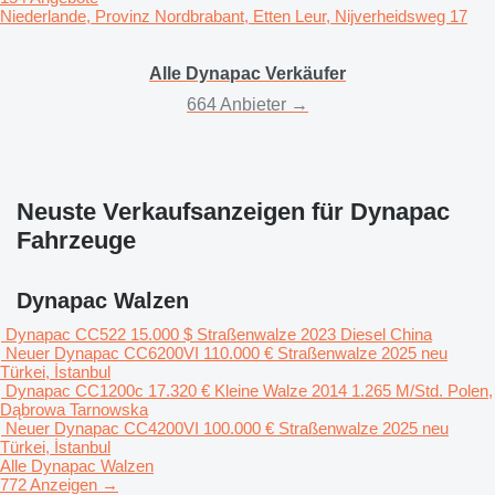
Niederlande, Provinz Nordbrabant, Etten Leur, Nijverheidsweg 17
Alle Dynapac Verkäufer
664 Anbieter →
Neuste Verkaufsanzeigen für Dynapac
Fahrzeuge
Dynapac Walzen
Dynapac CC522
15.000 $
Straßenwalze
2023
Diesel
China
Neuer Dynapac CC6200VI
110.000 €
Straßenwalze
2025
neu
Türkei, İstanbul
Dynapac CC1200c
17.320 €
Kleine Walze
2014
1.265 M/Std.
Polen,
Dąbrowa Tarnowska
Neuer Dynapac CC4200VI
100.000 €
Straßenwalze
2025
neu
Türkei, İstanbul
Alle Dynapac Walzen
772 Anzeigen →