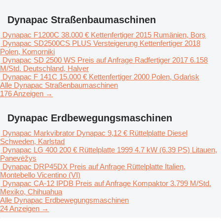
Dynapac Straßenbaumaschinen
Dynapac F1200C
38.000 €
Kettenfertiger
2015
Rumänien, Borș
Dynapac SD2500CS PLUS
Versteigerung
Kettenfertiger
2018
Polen, Komorniki
Dynapac SD 2500 WS
Preis auf Anfrage
Radfertiger
2017
6.158
M/Std.
Deutschland, Halver
Dynapac F 141C
15.000 €
Kettenfertiger
2000
Polen, Gdańsk
Alle Dynapac Straßenbaumaschinen
176 Anzeigen →
Dynapac Erdbewegungsmaschinen
Dynapac Markvibrator Dynapac
9,12 €
Rüttelplatte
Diesel
Schweden, Karlstad
Dynapac LG 400
200 €
Rüttelplatte
1999
4.7 kW (6.39 PS)
Litauen,
Panevėžys
Dynapac DRP45DX
Preis auf Anfrage
Rüttelplatte
Italien,
Montebello Vicentino (VI)
Dynapac CA-12 IPDB
Preis auf Anfrage
Kompaktor
3.799 M/Std.
Mexiko, Chihuahua
Alle Dynapac Erdbewegungsmaschinen
24 Anzeigen →