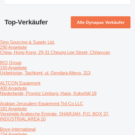
Top-Verkäufer
Alle Dynapac Verkäufer
Sino Sourcing & Supply Ltd.
290 Angebote
China, Hong Kong, 29-31 Cheung Lee Street, Chhayvan
IKO Group
150 Angebote
Usbekistan, Tashkent, ul. Geydara Alieva, 313
ALTCON Equipment
400 Angebote
Niederlande, Provinz Limburg, Haps, Kokerbijl 18
Arabian Jerusalem Equipment Trd Co LLC
181 Angebote
Vereinigte Arabische Emirate, SHARJAH, P.O. BOX 37,
INDUSTRIAL AREA 10
Bove-International
154 Angebote