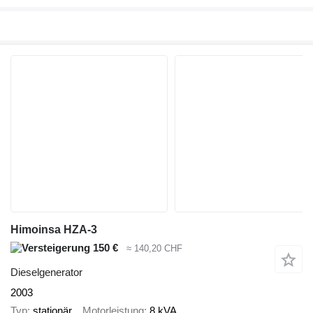
Himoinsa HZA-3
150 €
≈ 140,20 CHF
Dieselgenerator
2003
Typ
stationär
Motorleistung
8 kVA