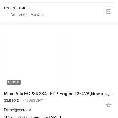
DN ENERGIE
VIDEO
Mecc Alte ECP34 2S4 - FTP Engine,126kVA,New oils, filters, Like New !
11.990 €
≈ 11.200 CHF
Dieselgenerator
2017
Zustand
neu
20 M/Std.