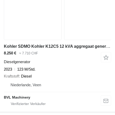
Kohler SDMO Kohler K12C5 12 kVA aggregaat generator set low running hou
8.250 €
≈ 7.710 CHF
Dieselgenerator
2023
123 M/Std.
Kraftstoff
Diesel
Niederlande, Veen
BVL Machinery