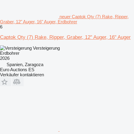
neuer Captok Qty (7) Rake, Ripper,
Graber, 12" Auger, 16" Auger, Erdbohrer
6
Captok Qty (7) Rake, Ripper, Graber, 12" Auger, 16" Auger
Versteigerung
Erdbohrer
2026
Spanien, Zaragoza
Euro Auctions ES
Verkäufer kontaktieren