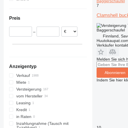
Baggerschaufel
7
Frankreich
China
Ukraine
326
Italien
Japan
Moldawien
329
Clamshell buck
Preis
Polen
Aserbaidschan
330
Rumänien
336
Baggerschaufel
–
Spanien
340
Finnland, Sav
Vereinigtes Königreich
Huutokaupat.co
345
Verkäufer kontak
alle anzeigen
349
350
Melden Sie sich 
365
Anzeigentyp
374
Abonnieren
390
Verkauf
Indem Sie hier kl
395
Miete
416
Versteigerung
420
vom Hersteller
428
Leasing
432
Kredit
438
in Raten
444
Inzahlungnahme (Tausch mit
10
Zuzahlung)