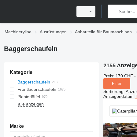
Machineryline
Ausrüstungen
Anbauteile für Baumaschinen
Baggerschaufeln
2155 Anzeig
Kategorie
Preis:
170 CHF -
Baggerschaufeln
Filter
Frontladerschaufeln
Sortierung
:
Anze
Anzeigendatum
T
Planierlöffel
alle anzeigen
Marke