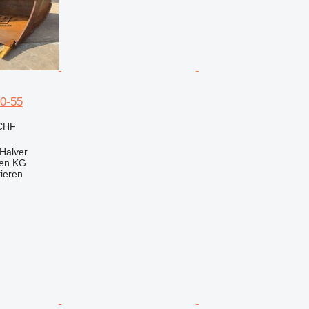
0-55
 CHF
Halver
gen KG
tieren