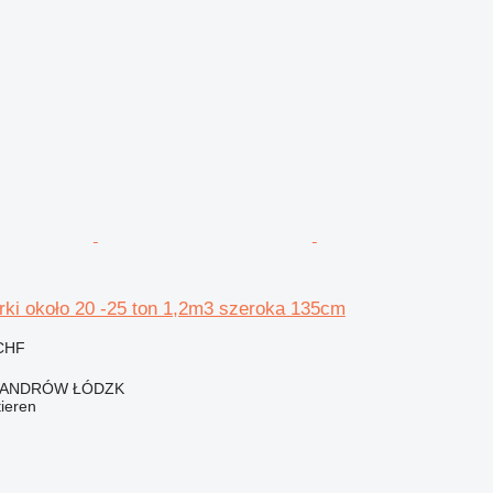
rki około 20 -25 ton 1,2m3 szeroka 135cm
 CHF
KSANDRÓW ŁÓDZK
tieren