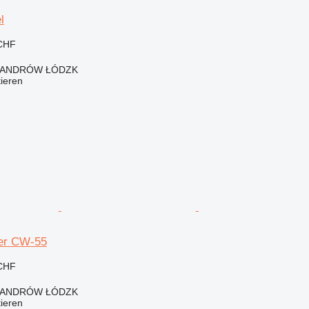
l
 CHF
KSANDRÓW ŁÓDZK
tieren
er CW-55
 CHF
KSANDRÓW ŁÓDZK
tieren