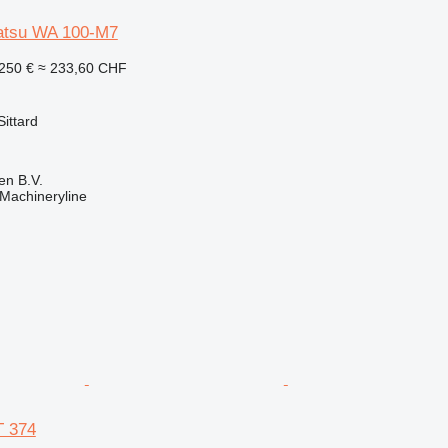
tsu WA 100-M7
250 €
≈ 233,60 CHF
ittard
en B.V.
Machineryline
T 374