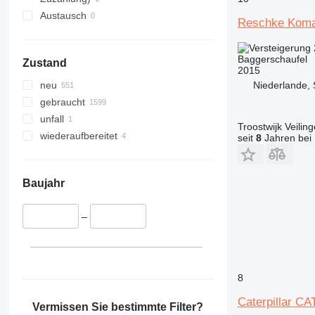
DE
Austausch
F-series
Reschke Koma
M-series
V-series
Baggerschaufel
Zustand
2015
Niederlande, S
neu
gebraucht
unfall
Troostwijk Veiling
wiederaufbereitet
seit
8
Jahren bei 
Baujahr
–
8
Caterpillar CA
Vermissen Sie bestimmte Filter?