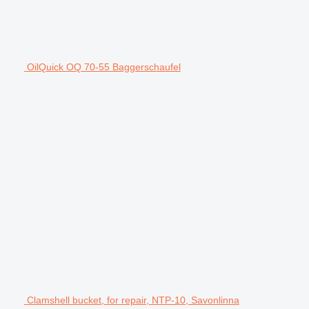
OilQuick OQ 70-55 Baggerschaufel
Clamshell bucket, for repair, NTP-10, Savonlinna