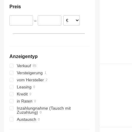
Deutschland
Preis
Polen
Vereinigtes Königreich
–
Finnland
Norwegen
Lettland
alle anzeigen
Anzeigentyp
Verkauf
Versteigerung
vom Hersteller
Leasing
Kredit
in Raten
Inzahlungnahme (Tausch mit
Zuzahlung)
Austausch