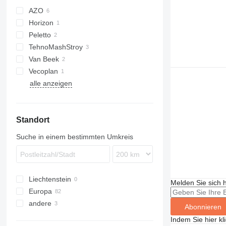
AZO
Horizon
Peletto
TehnoMashStroy
Van Beek
Vecoplan
alle anzeigen
Standort
Suche in einem bestimmten Umkreis
Liechtenstein
Melden Sie sich 
Europa
andere
Niederlande
Abonnieren
Portugal
Ukraine
Indem Sie hier kl