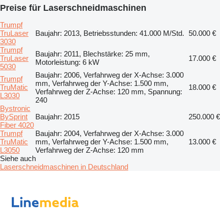
Preise für Laserschneidmaschinen
Trumpf
TruLaser
Baujahr: 2013, Betriebsstunden: 41.000 M/Std.
50.000 €
3030
Trumpf
Baujahr: 2011, Blechstärke: 25 mm,
TruLaser
17.000 €
Motorleistung: 6 kW
5030
Baujahr: 2006, Verfahrweg der X-Achse: 3.000
Trumpf
mm, Verfahrweg der Y-Achse: 1.500 mm,
TruMatic
18.000 €
Verfahrweg der Z-Achse: 120 mm, Spannung:
L3030
240
Bystronic
BySprint
Baujahr: 2015
250.000 €
Fiber 4020
Trumpf
Baujahr: 2004, Verfahrweg der X-Achse: 3.000
TruMatic
mm, Verfahrweg der Y-Achse: 1.500 mm,
13.000 €
L3050
Verfahrweg der Z-Achse: 120 mm
Siehe auch
Laserschneidmaschinen in Deutschland