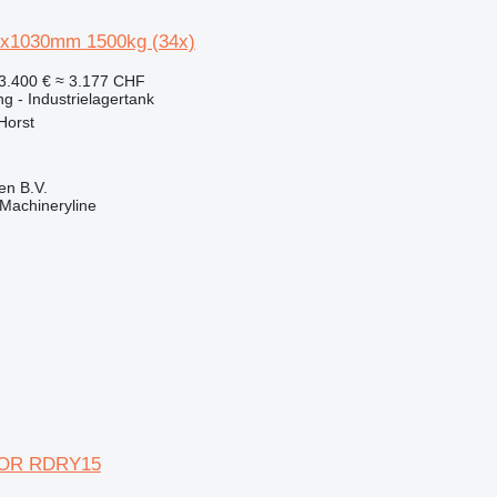
0x1030mm 1500kg (34x)
3.400 €
≈ 3.177 CHF
g - Industrielagertank
Horst
en B.V.
Machineryline
DOR RDRY15