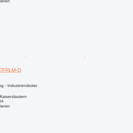
tieren
V-7FRLM-D
g - Industrieroboter
Kaiserslautern
bH
tieren