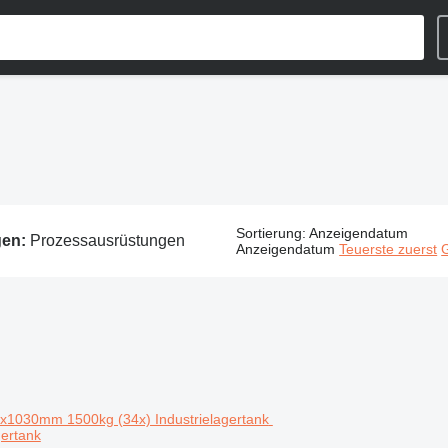
Sortierung
:
Anzeigendatum
gen:
Prozessausrüstungen
Anzeigendatum
Teuerste zuerst
G
gertank