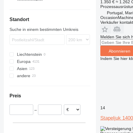
1.350 €
≈ 1.262
Prozessausrüstu
Portugal, Ma
OccasionMachine
Standort
Verkäufer kontak
Suche in einem bestimmten Umkreis
Melden Sie sich 
Abonnieren
Liechtenstein
Indem Sie hier kl
Europa
Asien
Niederlande
andere
Spanien
Usbekistan
Deutschland
Türkei
Ukraine
Frankreich
China
Südafrika
Preis
Vereinigtes Königreich
Oman
Moldawien
Belgien
Kasachstan
Kolumbien
14
–
Portugal
Israel
Stapeljuk 140
Polen
alle anzeigen