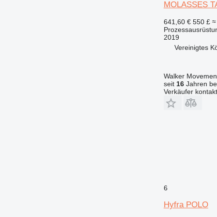
MOLASSES T
641,60 €
550 £
≈
Prozessausrüstun
2019
Vereinigtes K
Walker Movement
seit
16
Jahren bei
Verkäufer kontak
6
Hyfra POLO