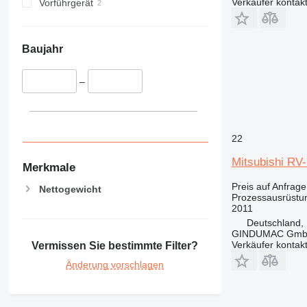
Verkäufer kontak
Vorführgerät
Baujahr
–
22
Mitsubishi R
Merkmale
Preis auf Anfrage
Nettogewicht
Prozessausrüstun
2011
Deutschland, 
GINDUMAC Gm
Verkäufer kontak
Vermissen Sie bestimmte Filter?
Änderung vorschlagen