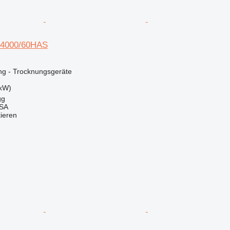
 4000/60HAS
ng - Trocknungsgeräte
 kW)
gg
 SA
tieren