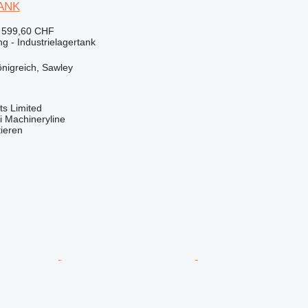
ANK
 599,60 CHF
g - Industrielagertank
önigreich, Sawley
s Limited
 Machineryline
tieren