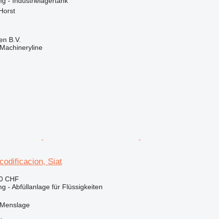
g - Industrielagertank
Horst
en B.V.
Machineryline
odificacion, Siat
40 CHF
 - Abfüllanlage für Flüssigkeiten
 Menslage