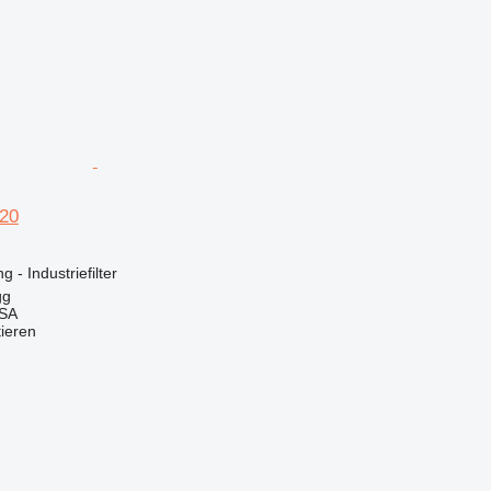
20
 - Industriefilter
gg
 SA
tieren