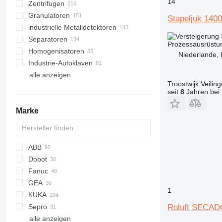
14
Zentrifugen
Plattenwärmetauscher
Granulatoren
Schabewärmetauscher
Stapeljuk 140
industrielle Metalldetektoren
Separatoren
Prozessausrüstun
Homogenisatoren
Niederlande, 
Industrie-Autoklaven
alle anzeigen
Troostwijk Veiling
seit
8
Jahren bei 
Marke
ABB
Dobot
Fanuc
GEA
1
KUKA
Sepro
KR
ZSW
D-series
CH4000
Roluft SECA
alle anzeigen