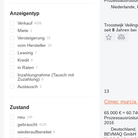
Prozessausrüstun
Niederlande, 
Anzeigentyp
Verkauf
Troostwijk Veiling
seit
8
Jahren bei 
Miete
Versteigerung
vom Hersteller
Leasing
Kredit
in Raten
Inzahlungnahme (Tausch mit
Zuzahlung)
Austausch
13
Cimec murcia c
Zustand
65.000 €
≈ 60.7
neu
Prozessausrüstung
2016
gebraucht
Deutschland,
wiederaufbereitet
BEVMAQ GmbH