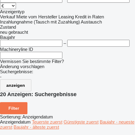
Anzeigentyp
Verkauf
Miete
vom Hersteller
Leasing
Kredit
in Raten
Inzahlungnahme (Tausch mit Zuzahlung)
Austausch
Zustand
neu
gebraucht
Baujahr
–
Machineryline ID
Vermissen Sie bestimmte Filter?
Änderung vorschlagen
Suchergebnisse:
-
anzeigen
20 Anzeigen:
Suchergebnisse
Filter
Sortierung
:
Anzeigendatum
Anzeigendatum
Teuerste zuerst
Günstigste zuerst
Baujahr - neueste
zuerst
Baujahr - älteste zuerst