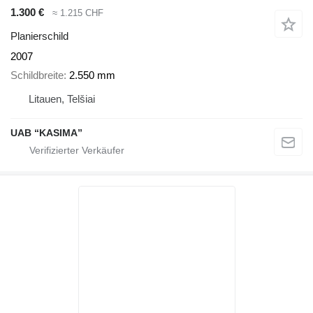
1.300 €
≈ 1.215 CHF
Planierschild
2007
Schildbreite
2.550 mm
Litauen, Telšiai
UAB “KASIMA”