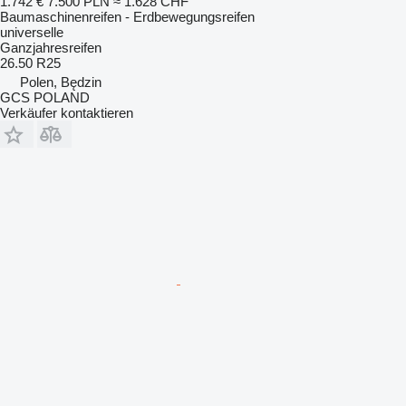
1.742 €
7.500 PLN
≈ 1.628 CHF
Baumaschinenreifen - Erdbewegungsreifen
universelle
Ganzjahresreifen
26.50 R25
Polen, Będzin
GCS POLAND
Verkäufer kontaktieren