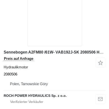
Sennebogen A2FM80 /61W- VAB192J-SK 2080506 Hydraulikmotor für Bagger
Preis auf Anfrage
Hydraulikmotor
2080506
Polen, Tarnowskie Góry
ROCH POWER HYDRAULICS Sp. z o.o.