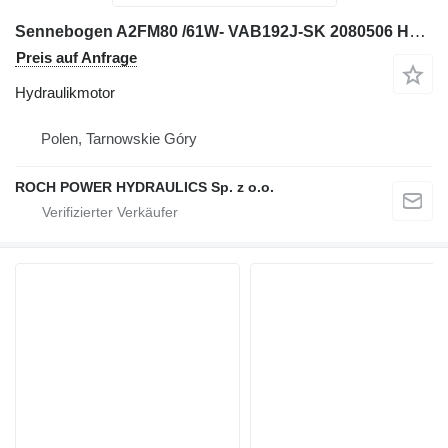
Sennebogen A2FM80 /61W- VAB192J-SK 2080506 Hydraulikmotor für Sennebogen 830 Bagger
Preis auf Anfrage
Hydraulikmotor
Polen, Tarnowskie Góry
ROCH POWER HYDRAULICS Sp. z o.o.