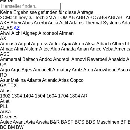
Marke
Keine Ergebnisse gefunden für diese Anfrage
2CMachinery
3J Tech
3M
A.TOM
AB
ABB
ABC
ABG
ABI
ABL
A
AXE
Abex
Abus
Acerbi
Actia
Actil
Adams Thermal Systems
Ada
AL
AS
AZ
Ahwi
Aichi
Aignep
Aircontrol
Airman
AX
Airmash
Airpol
Airpress
Airtec
Ajax
Akron
Aksa
Albach
Albrecht
Almac
Almi
Alstom
Altec
Alup
Amada
Aman
Amco Veba
Americ
ASC
Ammeraal Beltech
Andox
Andreoli
Annovi Reverberi
Ansaldo
A
QA
Argo
Argo
Arjes
Armacell
Armatury
Arntz
Aron
Arrowhead
Asco
RD
Asur Makina
Atlanta
Atlantic
Atlas Copco
GA
TEX
Atlas
1302
1304
1404
1504
1604
1704
1804
AR
Atlet
PLL
Ausa
D-series
Autec
Avant
Avia
Aweta
B&R
BASF
BCS
BDS Maschinen
BF
BC
BM
BW