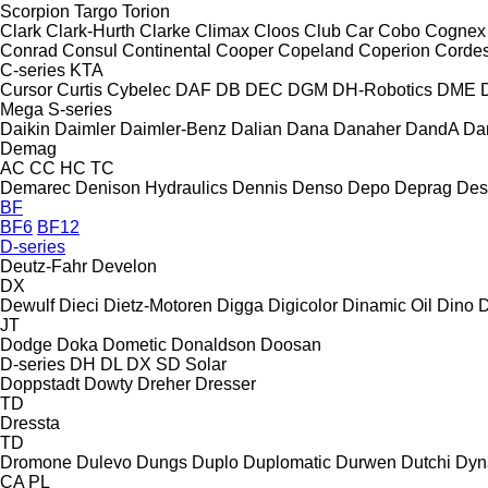
Scorpion
Targo
Torion
Clark
Clark-Hurth
Clarke
Climax
Cloos
Club Car
Cobo
Cognex
Conrad
Consul
Continental
Cooper
Copeland
Coperion
Corde
C-series
KTA
Cursor
Curtis
Cybelec
DAF
DB
DEC
DGM
DH-Robotics
DME
Mega
S-series
Daikin
Daimler
Daimler-Benz
Dalian
Dana
Danaher
DandA
Da
Demag
AC
CC
HC
TC
Demarec
Denison Hydraulics
Dennis
Denso
Depo
Deprag
Des
BF
BF6
BF12
D-series
Deutz-Fahr
Develon
DX
Dewulf
Dieci
Dietz-Motoren
Digga
Digicolor
Dinamic Oil
Dino
D
JT
Dodge
Doka
Dometic
Donaldson
Doosan
D-series
DH
DL
DX
SD
Solar
Doppstadt
Dowty
Dreher
Dresser
TD
Dressta
TD
Dromone
Dulevo
Dungs
Duplo
Duplomatic
Durwen
Dutchi
Dyn
CA
PL