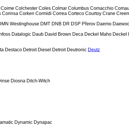
Coime
Colchester
Coles
Colmar
Columbus
Comacchio
Coma
s
Corinsa
Corken
Cormidi
Correa
Corteco
Courtoy
Crane
Creem
DMN Westinghouse
DMT
DNB
DR
DSP Přerov
Daemo
Daewo
nfoss
Datalogic
Daub
David Brown
Deca
Deckel Maho
Deckel
ta
Destaco
Detroit Diesel
Detroit
Deutronic
Deutz
inse
Diosna
Ditch-Witch
amatic
Dynamic
Dynapac