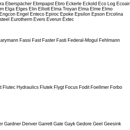
ra
Eberspächer
Ebmpapst
Ebro
Eckerle
Eckold
Eco Log
Ecoair
im
Elga
Elges
Elin
Elliott
Elma Troyan
Elma
Elme
Elmo
Engcon
Engel
Enteco
Epiroc
Epoke
Epsilon
Epson
Ercolina
steel
Eurotherm
Evers
Everun
Extec
arymann
Fassi
Fast
Faster
Fasti
Federal-Mogul
Fehlmann
t
Flutec Hydraulics
Flutek
Flygt
Focus
Fodit
Foellmer
Forbo
er
Gardner Denver
Garrett
Gate
Gayk
Gedore
Geel
Geesink