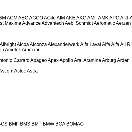
BM
ACM
AEG
AGCO
AGile
AIM
AKE
AKG
AMF
AMK
APC
ARI-
st Maxima
Advance
Advantech
Aebi Schmidt
Aeromatic
Aerzen
Albright
Alcoa
Alconza
Alexanderwerk
Alfa Laval
Alfa
Alfa
All R
an
Ametek
Ammann
ntonio Carraro
Apageo
Apex
Apollo
Aral
Aramine
Arburg
Arden
Ascom
Astec
Astra
BGS
BMF
BMS
BMT
BMW
BOA
BOMAG