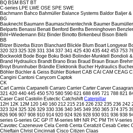
BQ
BSM
BST
BT
C-series
LPE
LWE
OSE
SPE
SWE
Bachmann
Bahco
Bahmüller
Balance Systems
Baldor
Baljer 
BG
Bauknecht
Baumann
Baumaschinentechnik
Baumer
Baumüller
Belparts
Benassi
Benati
Benford
Benfra
Benninghoven
Benzle
Bihl+Wiedemann
Bilz
Binder
Binotto
Birkenbeul
Bison
Bitelli
BB
Bitzer
Bizerba
Bizon
Blanchard
Blickle
Blum
Boart Longyear
B
320
323
325
328
331
334
337
341
425
430
435
442
453
753
7
Bockwoldt
Bode
Boge
Boku
Bokö
Bolinder-Munktell
Bondioli &
Brand Hydraulics
Brandt
Brano
Bras
Braud
Braun
Braun
Brehm
Broyt
Brunnhuber
Brändle Elektronik
Bucher Hydraulics
Buche
Böhler
Büchler & Geiss
Bühler
Bürkert
CAB
CAI
CAM
CEAG
C
Cangini
Cantoni
Canycom
Captok
CK
Carl
Carmix
Carpanelli
Carraro
Carrier
Carter
Carver
Casagra
321
420
440
445
450
570
580
590
621
688
695
721
788
821
8
Caser
Cast
Castolin Eutectic
Catchshift
Caterpillar
12H
12K
12M
120
140
160
212
215
216
226
232
235
236
242
323
324
325
326
329
330
336
340
345
349
350
365
374
375
3
826
906
907
908
910
914
920
924
926
928
930
931
936
938
9
series
G-series
GC
GP
IT
M-series
MH
NR
PC
PM
TH
V-series
Cavotec
Cazeneuve
Cela
Cemb
Centa
Ceratizit
Cesab
Cetec
Chieftain
Christ
Cincinnati
Cisco
Citizen
Claas