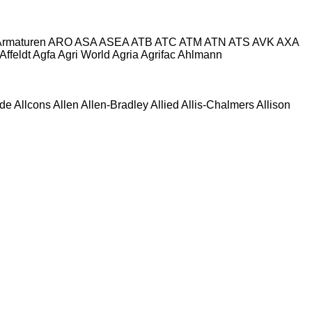
Armaturen
ARO
ASA
ASEA
ATB
ATC
ATM
ATN
ATS
AVK
AXA
Affeldt
Agfa
Agri World
Agria
Agrifac
Ahlmann
ide
Allcons
Allen
Allen‑Bradley
Allied
Allis-Chalmers
Allison