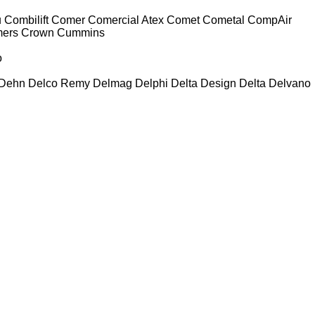
u
Combilift
Comer
Comercial Atex
Comet
Cometal
CompAir
ers
Crown
Cummins
o
Dehn
Delco Remy
Delmag
Delphi
Delta Design
Delta
Delvano