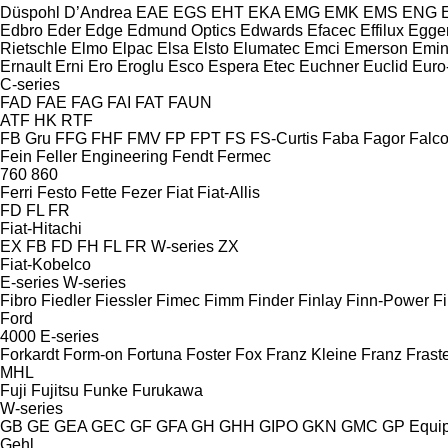
Düspohl
D’Andrea
EAE
EGS
EHT
EKA
EMG
EMK
EMS
ENG
Edbro
Eder
Edge
Edmund Optics
Edwards
Efacec
Effilux
Egge
Rietschle
Elmo
Elpac
Elsa
Elsto
Elumatec
Emci
Emerson
Emin
Ernault
Erni
Ero
Eroglu
Esco
Espera
Etec
Euchner
Euclid
Euro
C-series
FAD
FAE
FAG
FAI
FAT
FAUN
ATF
HK
RTF
FB Gru
FFG
FHF
FMV
FP
FPT
FS
FS-Curtis
Faba
Fagor
Falc
Fein
Feller Engineering
Fendt
Fermec
760
860
Ferri
Festo
Fette
Fezer
Fiat
Fiat-Allis
FD
FL
FR
Fiat-Hitachi
EX
FB
FD
FH
FL
FR
W-series
ZX
Fiat-Kobelco
E-series
W-series
Fibro
Fiedler
Fiessler
Fimec
Fimm
Finder
Finlay
Finn-Power
Fi
Ford
4000
E-series
Forkardt
Form-on
Fortuna
Foster
Fox
Franz Kleine
Franz
Frast
MHL
Fuji
Fujitsu
Funke
Furukawa
W-series
GB
GE
GEA
GEC
GF
GFA
GH
GHH
GIPO
GKN
GMC
GP Equi
Gehl