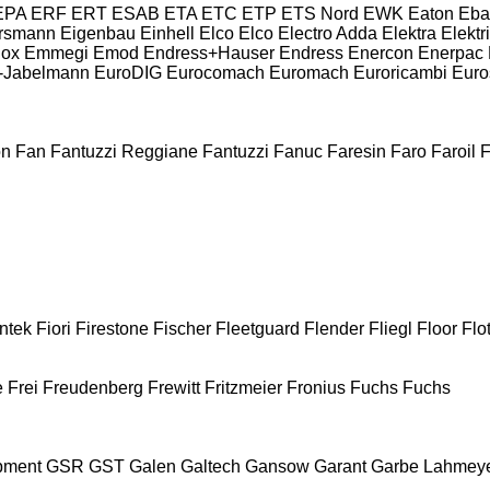
EPA
ERF
ERT
ESAB
ETA
ETC
ETP
ETS Nord
EWK
Eaton
Eba
rsmann
Eigenbau
Einhell
Elco
Elco
Electro Adda
Elektra
Elektr
ox
Emmegi
Emod
Endress+Hauser
Endress
Enercon
Enerpac
-Jabelmann
EuroDIG
Eurocomach
Euromach
Euroricambi
Euro
on
Fan
Fantuzzi Reggiane
Fantuzzi
Fanuc
Faresin
Faro
Faroil
F
ntek
Fiori
Firestone
Fischer
Fleetguard
Flender
Fliegl
Floor
Flot
e
Frei
Freudenberg
Frewitt
Fritzmeier
Fronius
Fuchs
Fuchs
pment
GSR
GST
Galen
Galtech
Gansow
Garant
Garbe Lahmey