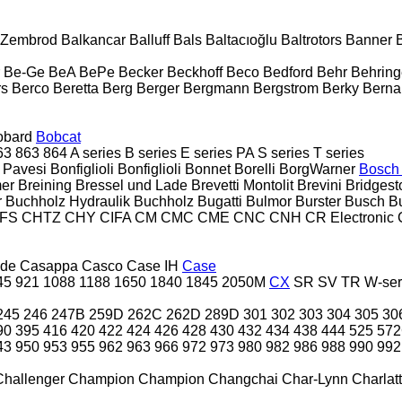
& Zembrod
Balkancar
Balluff
Bals
Baltacıoğlu
Baltrotors
Banner
Be-Ge
BeA
BePe
Becker
Beckhoff
Beco
Bedford
Behr
Behring
rs
Berco
Beretta
Berg
Berger
Bergmann
Bergstrom
Berky
Berna
obard
Bobcat
63
863
864
A series
B series
E series
PA
S series
T series
 Pavesi
Bonfiglioli
Bonfiglioli
Bonnet
Borelli
BorgWarner
Bosch
er
Breining
Bressel und Lade
Brevetti Montolit
Brevini
Bridgest
r
Buchholz Hydraulik
Buchholz
Bugatti
Bulmor
Burster
Busch
B
FS
CHTZ
CHY
CIFA
CM
CMC
CME
CNC
CNH
CR Electronic
nde
Casappa
Casco
Case IH
Case
45
921
1088
1188
1650
1840
1845
2050M
CX
SR
SV
TR
W-ser
245
246
247B
259D
262C
262D
289D
301
302
303
304
305
30
90
395
416
420
422
424
426
428
430
432
434
438
444
525
57
43
950
953
955
962
963
966
972
973
980
982
986
988
990
992
Challenger
Champion
Champion
Changchai
Char-Lynn
Charlat