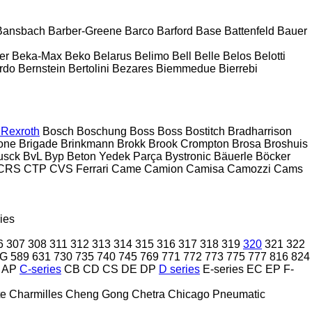
Bansbach
Barber-Greene
Barco
Barford
Base
Battenfeld
Bauer
er
Beka-Max
Beko
Belarus
Belimo
Bell
Belle
Belos
Belotti
rdo
Bernstein
Bertolini
Bezares
Biemmedue
Bierrebi
 Rexroth
Bosch
Boschung
Boss
Boss
Bostitch
Bradharrison
one
Brigade
Brinkmann
Brokk
Brook Crompton
Brosa
Broshuis
usck
BvL
Byp Beton Yedek Parça
Bystronic
Bäuerle
Böcker
CRS
CTP
CVS Ferrari
Came
Camion
Camisa
Camozzi
Cams
ies
6
307
308
311
312
313
314
315
316
317
318
319
320
321
322
2G
589
631
730
735
740
745
769
771
772
773
775
777
816
824
AP
C-series
CB
CD
CS
DE
DP
D series
E-series
EC
EP
F-
te
Charmilles
Cheng Gong
Chetra
Chicago Pneumatic