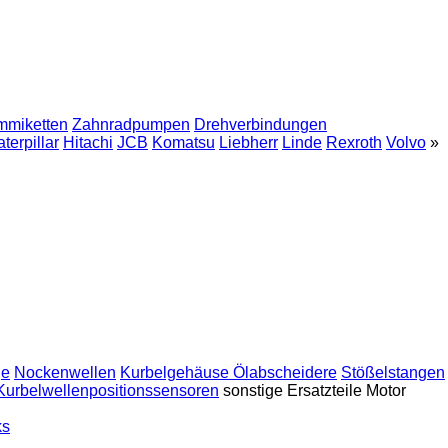
miketten
Zahnradpumpen
Drehverbindungen
terpillar
Hitachi
JCB
Komatsu
Liebherr
Linde
Rexroth
Volvo
»
ge
Nockenwellen
Kurbelgehäuse Ölabscheidere
Stößelstangen
Kurbelwellenpositionssensoren
sonstige Ersatzteile Motor
ks