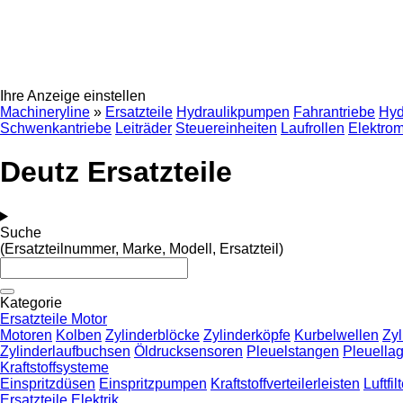
Ihre Anzeige einstellen
Machineryline
»
Ersatzteile
Hydraulikpumpen
Fahrantriebe
Hyd
Schwenkantriebe
Leiträder
Steuereinheiten
Laufrollen
Elektro
Deutz Ersatzteile
Suche
(Ersatzteilnummer, Marke, Modell, Ersatzteil)
Kategorie
Ersatzteile Motor
Motoren
Kolben
Zylinderblöcke
Zylinderköpfe
Kurbelwellen
Zyl
Zylinderlaufbuchsen
Öldrucksensoren
Pleuelstangen
Pleuella
Kraftstoffsysteme
Einspritzdüsen
Einspritzpumpen
Kraftstoffverteilerleisten
Luftfi
Ersatzteile Elektrik