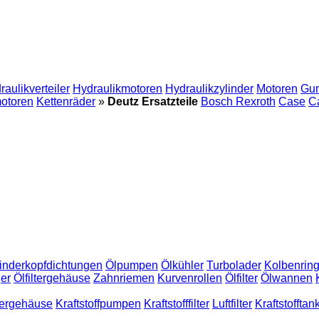
raulikverteiler
Hydraulikmotoren
Hydraulikzylinder
Motoren
Gum
motoren
Kettenräder
»
Deutz Ersatzteile
Bosch Rexroth
Case
Ca
inderkopfdichtungen
Ölpumpen
Ölkühler
Turbolader
Kolbenrin
ger
Ölfiltergehäuse
Zahnriemen
Kurvenrollen
Ölfilter
Ölwannen
ltergehäuse
Kraftstoffpumpen
Kraftstofffilter
Luftfilter
Kraftstofftan