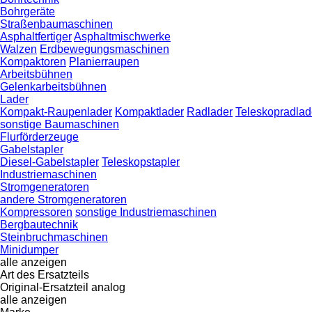
Bohrgeräte
Straßenbaumaschinen
Asphaltfertiger
Asphaltmischwerke
Walzen
Erdbewegungsmaschinen
Kompaktoren
Planierraupen
Arbeitsbühnen
Gelenkarbeitsbühnen
Lader
Kompakt-Raupenlader
Kompaktlader
Radlader
Teleskopradlad
sonstige Baumaschinen
Flurförderzeuge
Gabelstapler
Diesel-Gabelstapler
Teleskopstapler
Industriemaschinen
Stromgeneratoren
andere Stromgeneratoren
Kompressoren
sonstige Industriemaschinen
Bergbautechnik
Steinbruchmaschinen
Minidumper
alle anzeigen
Art des Ersatzteils
Original-Ersatzteil
analog
alle anzeigen