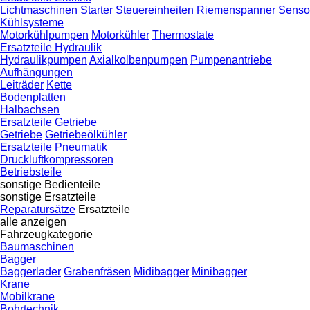
Lichtmaschinen
Starter
Steuereinheiten
Riemenspanner
Senso
Kühlsysteme
Motorkühlpumpen
Motorkühler
Thermostate
Ersatzteile Hydraulik
Hydraulikpumpen
Axialkolbenpumpen
Pumpenantriebe
Aufhängungen
Leiträder
Kette
Bodenplatten
Halbachsen
Ersatzteile Getriebe
Getriebe
Getriebeölkühler
Ersatzteile Pneumatik
Druckluftkompressoren
Betriebsteile
sonstige Bedienteile
sonstige Ersatzteile
Reparatursätze
Ersatzteile
alle anzeigen
Fahrzeugkategorie
Baumaschinen
Bagger
Baggerlader
Grabenfräsen
Midibagger
Minibagger
Krane
Mobilkrane
Bohrtechnik