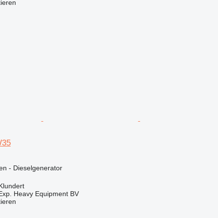
tieren
W35
en - Dieselgenerator
Klundert
 Exp. Heavy Equipment BV
tieren