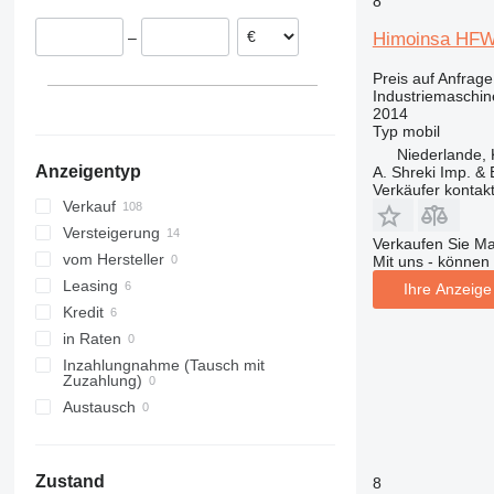
8
Deutschland
Himoinsa HF
–
Litauen
Belgien
Preis auf Anfrage
Industriemaschin
Norwegen
2014
Typ
mobil
Niederlande, 
Anzeigentyp
A. Shreki Imp. &
Verkäufer kontak
Verkauf
Versteigerung
Verkaufen Sie M
vom Hersteller
Mit uns - können 
Leasing
Ihre Anzeige 
Kredit
in Raten
Inzahlungnahme (Tausch mit
Zuzahlung)
Austausch
Zustand
8