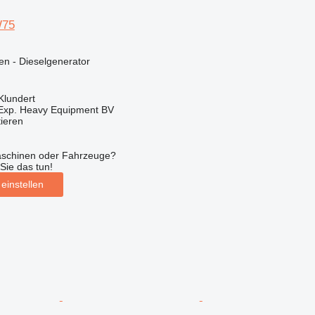
W75
en - Dieselgenerator
Klundert
 Exp. Heavy Equipment BV
tieren
aschinen oder Fahrzeuge?
Sie das tun!
einstellen