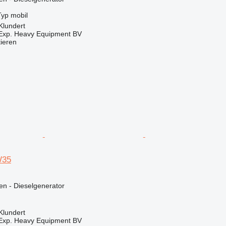
Typ
mobil
Klundert
 Exp. Heavy Equipment BV
tieren
W35
en - Dieselgenerator
Klundert
 Exp. Heavy Equipment BV