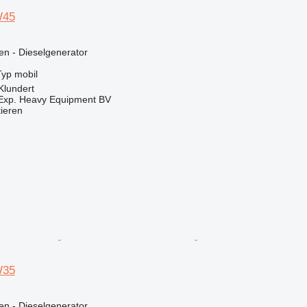
W45
en - Dieselgenerator
Typ
mobil
Klundert
 Exp. Heavy Equipment BV
tieren
W35
en - Dieselgenerator