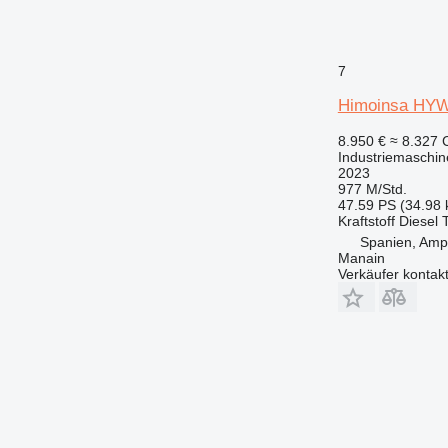
7
Himoinsa HYW
8.950 €
≈ 8.327
Industriemaschin
2023
977 M/Std.
47.59 PS (34.98
Kraftstoff
Diesel
Spanien, Amp
Manain
Verkäufer kontak