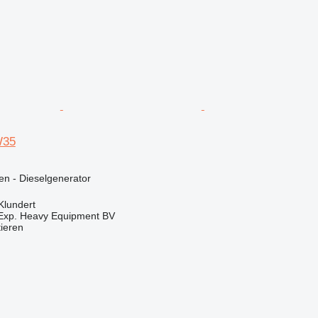
W35
en - Dieselgenerator
Klundert
 Exp. Heavy Equipment BV
tieren