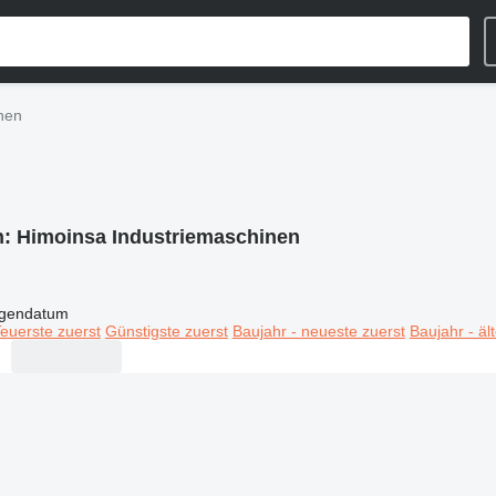
nen
n:
Himoinsa Industriemaschinen
igendatum
euerste zuerst
Günstigste zuerst
Baujahr - neueste zuerst
Baujahr - äl