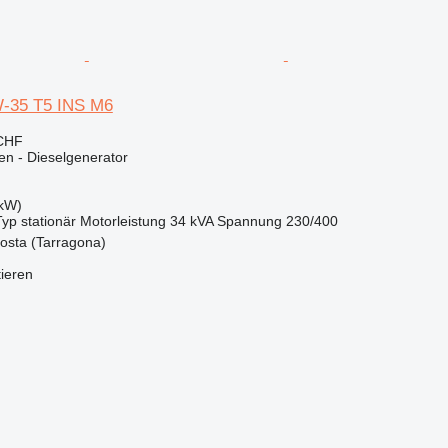
-35 T5 INS M6
 CHF
en - Dieselgenerator
 kW)
Typ
stationär
Motorleistung
34 kVA
Spannung
230/400
osta (Tarragona)
tieren