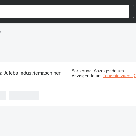
n
Sortierung
:
Anzeigendatum
n:
Jufeba Industriemaschinen
Anzeigendatum
Teuerste zuerst
G