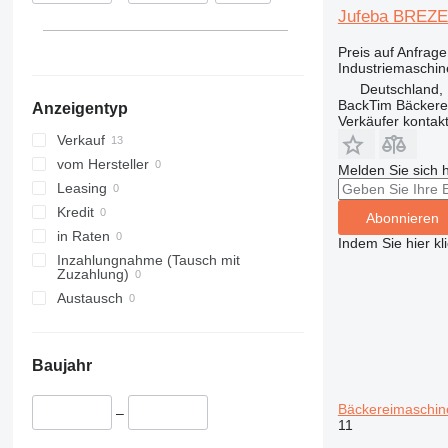
Jufeba BREZ
Preis auf Anfrage
Industriemaschi
Deutschland,
BackTim Bäckere
Anzeigentyp
Verkäufer kontak
Verkauf
vom Hersteller
Melden Sie sich 
Leasing
Kredit
Abonnieren
in Raten
Indem Sie hier kl
Inzahlungnahme (Tausch mit
Zuzahlung)
Austausch
Baujahr
Bäckereimaschin
–
11