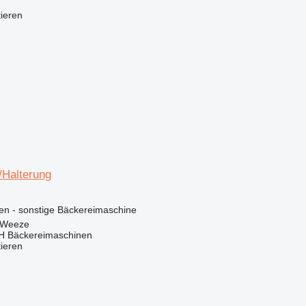
tieren
/Halterung
en - sonstige Bäckereimaschine
 Weeze
 Bäckereimaschinen
tieren