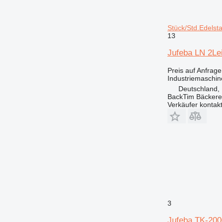
Stück/Std.Edelst
13
Jufeba LN 2Le
Preis auf Anfrage
Industriemaschin
Deutschland,
BackTim Bäckere
Verkäufer kontak
3
Jufeba TK-200