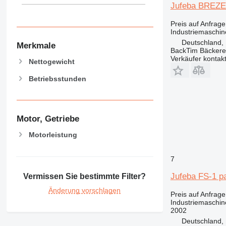
Jufeba BREZ
Preis auf Anfrage
Industriemaschin
Deutschland,
Merkmale
BackTim Bäckere
Verkäufer kontak
Nettogewicht
Betriebsstunden
Motor, Getriebe
Motorleistung
7
Jufeba FS-1 pa
Vermissen Sie bestimmte Filter?
Änderung vorschlagen
Preis auf Anfrage
Industriemaschin
2002
Deutschland, 