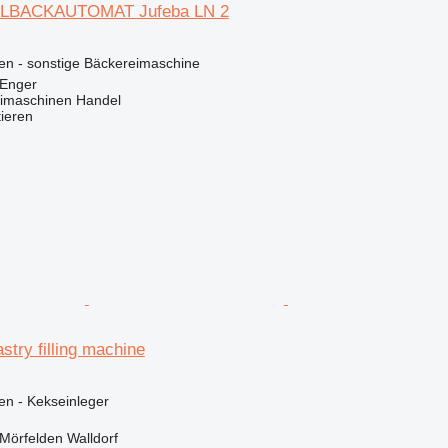
ELBACKAUTOMAT Jufeba LN 2
en - sonstige Bäckereimaschine
 Enger
imaschinen Handel
tieren
stry filling machine
en - Kekseinleger
Mörfelden Walldorf