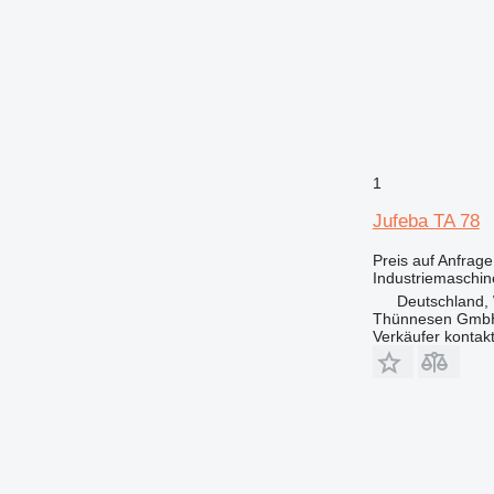
1
Jufeba TA 78
Preis auf Anfrage
Industriemaschine
Deutschland,
Thünnesen GmbH
Verkäufer kontak