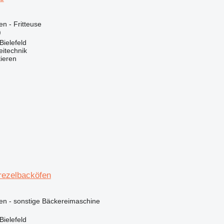
n - Fritteuse
)
Bielefeld
eitechnik
tieren
rezelbacköfen
en - sonstige Bäckereimaschine
Bielefeld