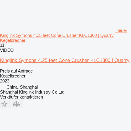
neuer
Kinglink Symons 4.25 feet Cone Crusher KLC1300 | Quarry
Kegelbrecher
11
VIDEO
Kinglink Symons 4.25 feet Cone Crusher KLC1300 | Quarry
Preis auf Anfrage
Kegelbrecher
2023
China, Shanghai
Shanghai Kinglink Industry Co Ltd
Verkäufer kontaktieren