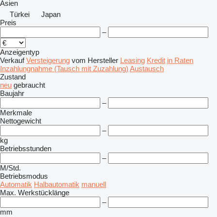
Asien
Türkei
Japan
Preis
–
Anzeigentyp
Verkauf
Versteigerung
vom Hersteller
Leasing
Kredit
in Raten
Inzahlungnahme (Tausch mit Zuzahlung)
Austausch
Zustand
neu
gebraucht
Baujahr
–
Merkmale
Nettogewicht
–
kg
Betriebsstunden
–
M/Std.
Betriebsmodus
Automatik
Halbautomatik
manuell
Max. Werkstücklänge
–
mm