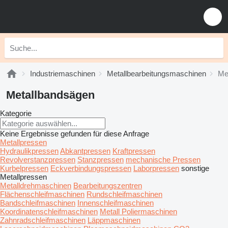
Industriemaschinen
Metallbearbeitungsmaschinen
Me
Metallbandsägen
Kategorie
Keine Ergebnisse gefunden für diese Anfrage
Metallpressen
Hydraulikpressen
Abkantpressen
Kraftpressen
Revolverstanzpressen
Stanzpressen
mechanische Pressen
Kurbelpressen
Eckverbindungspressen
Laborpressen
sonstige
Metallpressen
Metalldrehmaschinen
Bearbeitungszentren
Flächenschleifmaschinen
Rundschleifmaschinen
Bandschleifmaschinen
Innenschleifmaschinen
Koordinatenschleifmaschinen
Metall Poliermaschinen
Zahnradschleifmaschinen
Läppmaschinen