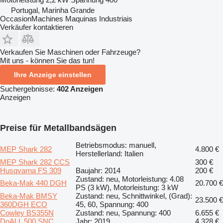
Portugal, Marinha Grande
OccasionMachines Maquinas Industriais
Verkäufer kontaktieren
Verkaufen Sie Maschinen oder Fahrzeuge?
Mit uns - können Sie das tun!
Ihre Anzeige einstellen
Suchergebnisse:
402 Anzeigen
Anzeigen
Preise für Metallbandsägen
Betriebsmodus: manuell,
MEP Shark 282
4.800 €
Herstellerland: Italien
MEP Shark 282 CCS
300 €
Husqvarna FS 309
Baujahr: 2014
200 €
Zustand: neu, Motorleistung: 4.08
Beka-Mak 440 DGH
20.700 €
PS (3 kW), Motorleistung: 3 kW
Beka-Mak BMSY
Zustand: neu, Schnittwinkel, (Grad):
23.500 €
360DGH ECO
45, 60, Spannung: 400
Cowley BS355N
Zustand: neu, Spannung: 400
6.655 €
DoALL 500 SNC
Jahr: 2019
4.328 €