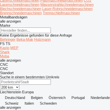
Laserschneidmaschinen
Plasmaschneidmaschinen
CO2
Laserschneidmaschinen
Wasserstrahlschneidemaschinen
Blechschneidemaschinen
Laser-Rohrschneidemaschinen
Brennschneidemaschinen
Trennschleifmaschinen
Metallbandsägen
alle anzeigen
Marke
Keine Ergebnisse gefunden für diese Anfrage
Behringer
Beka-Mak
Holzmann
FS
TS
Kasto
MEP
Shark
Meba
alle anzeigen
CNC
CNC
Standort
Suche in einem bestimmten Umkreis
Liechtenstein
Europa
Deutschland
Belgien
Österreich
Portugal
Niederlande
Schweiz
Italien
Schweden
alle anzeigen