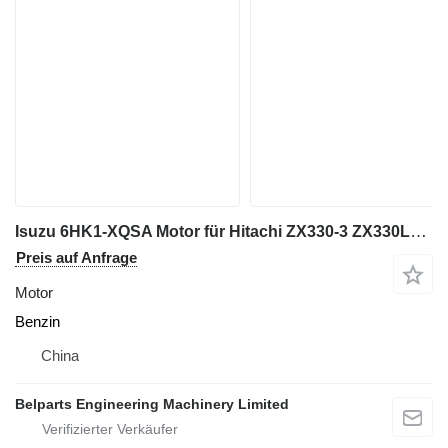
Isuzu 6HK1-XQSA Motor für Hitachi ZX330‑3 ZX330LC‑3 ZX350‑3 ZX350LC‑3 ZX350H‑5A ZX360LC‑3 ZX360H‑3 Bagger
Preis auf Anfrage
Motor
Benzin
China
Belparts Engineering Machinery Limited