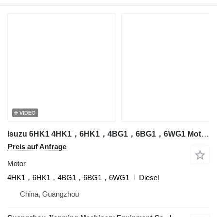
VIDEO
Isuzu 6HK1 4HK1，6HK1，4BG1，6BG1，6WG1 Motor für Isuzu Bagger
Preis auf Anfrage
Motor
4HK1，6HK1，4BG1，6BG1，6WG1
Diesel
China, Guangzhou