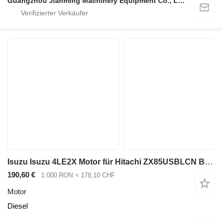
Guangzhou Jianming Machinery Equipment Co., Ltd.
Isuzu Isuzu 4LE2X Motor für Hitachi ZX85USBLCN Bagger, 3 Sekunden für Hitachi ZX85USB 3 ZX85US 3 ZX80 ZX75 Bagger
190,60 €
1.000 RON
≈ 178,10 CHF
Motor
Diesel