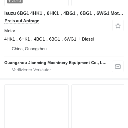
VIDEO
Isuzu 6BG1 4HK1，6HK1，4BG1，6BG1，6WG1 Motor für Bagger
Preis auf Anfrage
Motor
4HK1，6HK1，4BG1，6BG1，6WG1
Diesel
China, Guangzhou
Guangzhou Jianming Machinery Equipment Co., Ltd.