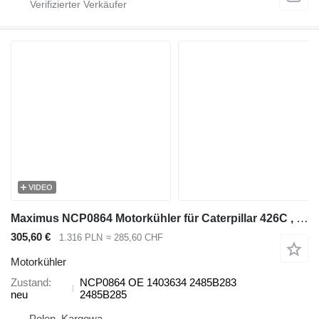
VIDEO
Maximus NCP0864 Motorkühler für Caterpillar 426C , 428C , 428D , 430D , 432D , 436C , 438C , 438D , 442D , 416C , 416D , 420D , 424D Baggerlader
305,60 €
1.316 PLN
≈ 285,60 CHF
Motorkühler
Zustand
NCP0864 OE 1403634 2485B283
neu
2485B285
Polen, Kargowa