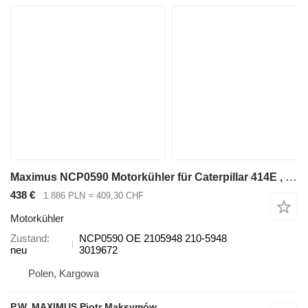
Maximus NCP0590 Motorkühler für Caterpillar 414E , 416E , 420E , 422E , 428E , 430E , 432E , 434E , 442E , 444E Baggerlader
438 €
1.886 PLN
≈ 409,30 CHF
Motorkühler
Zustand
NCP0590 OE 2105948 210-5948
neu
3019672
Polen, Kargowa
P.W. MAXIMUS Piotr Maksymów