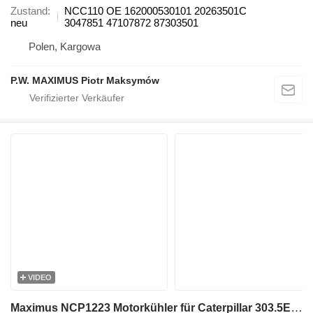
Zustand
NCC110 OE 162000530101 20263501C
neu
3047851 47107872 87303501
Polen, Kargowa
P.W. MAXIMUS Piotr Maksymów
VIDEO
Maximus NCP1223 Motorkühler für Caterpillar 303.5E2 CR 303.5E 304E2 CR 303.5E2 303E CR 304E 303ECR Minibagger