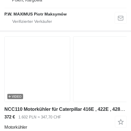
P.W. MAXIMUS Piotr Maksymów
VIDEO
NCC110 Motorkühler für Caterpillar 416E , 422E , 428E , 430E , 432E , 434E , 442E , 444E Baggerlader
372 €
1.602 PLN
≈ 347,70 CHF
Motorkühler