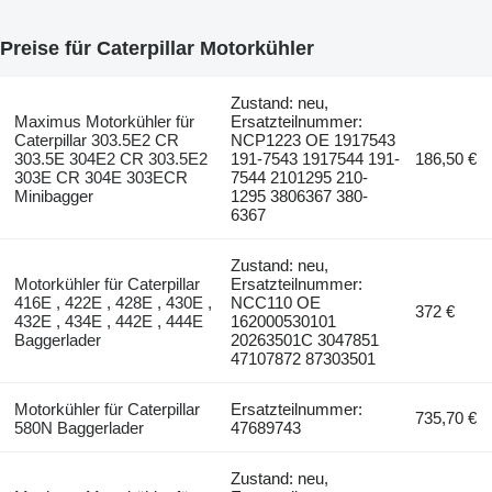
Preise für Caterpillar Motorkühler
Zustand: neu,
Maximus Motorkühler für
Ersatzteilnummer:
Caterpillar 303.5E2 CR
NCP1223 OE 1917543
303.5E 304E2 CR 303.5E2
191-7543 1917544 191-
186,50 €
303E CR 304E 303ECR
7544 2101295 210-
Minibagger
1295 3806367 380-
6367
Zustand: neu,
Motorkühler für Caterpillar
Ersatzteilnummer:
416E , 422E , 428E , 430E ,
NCC110 OE
372 €
432E , 434E , 442E , 444E
162000530101
Baggerlader
20263501C 3047851
47107872 87303501
Motorkühler für Caterpillar
Ersatzteilnummer:
735,70 €
580N Baggerlader
47689743
Zustand: neu,