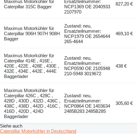
Maximus Motorkühler für
Ersatzteilnummer:
827,20 €
Caterpillar 315C Bagger
NCP1369 OE 2040933
2107970
Zustand: neu,
Maximus Motorkühler für
Ersatzteilnummer:
Caterpillar 906H 907H 908H
469,10 €
NCP1979 OE 2654644
Bagger
265-4644
Maximus Motorkühler für
Zustand: neu,
Caterpillar 414E , 416E ,
Ersatzteilnummer:
420E , 422E , 428E , 430E ,
438 €
NCP0590 OE 2105948
432E , 434E , 442E , 444E
210-5948 3019672
Baggerlader
Maximus Motorkühler für
Caterpillar 426C , 428C ,
Zustand: neu,
428D , 430D , 432D , 436C ,
Ersatzteilnummer:
305,60 €
438C , 438D , 442D , 416C ,
NCP0864 OE 1403634
416D , 420D , 424D
2485B283 2485B285
Baggerlader
Siehe auch
Caterpillar Motorkühler in Deutschland