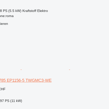
48 PS (5.5 kW)
Kraftstoff
Elektro
ione:roma
tieren
10785 EP1156-5 TWGMC3-WE
 CHF
.97 PS (11 kW)