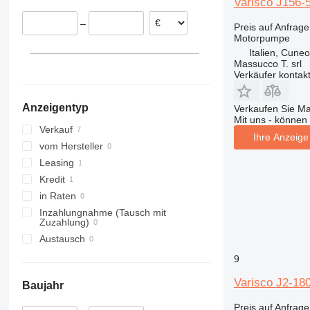
Varisco J156-
–
Preis auf Anfrage
Motorpumpe
Italien, Cuneo
Massucco T. srl
Verkäufer kontak
Anzeigentyp
Verkaufen Sie M
Mit uns - können 
Verkauf
Ihre Anzeige 
vom Hersteller
Leasing
Kredit
in Raten
Inzahlungnahme (Tausch mit
Zuzahlung)
Austausch
9
Varisco J2-1
Baujahr
Preis auf Anfrage