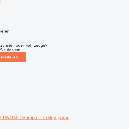
5
tieren
aschinen oder Fahrzeuge?
Sie das tun!
einstellen
80 TWGMC Pompa - Trolley pump