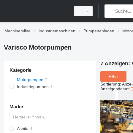
Machineryline
Industriemaschinen
Pumpenanlagen
Moto
Varisco Motorpumpen
7 Anzeigen:
Kategorie
Filter
Motorpumpen
Sortierung
:
Anze
Industriepumpen
Anzeigendatum
T
Marke
Ashita