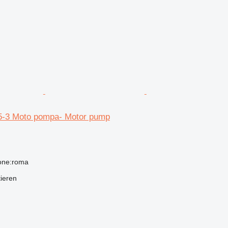
5-3 Moto pompa- Motor pump
ione:roma
tieren