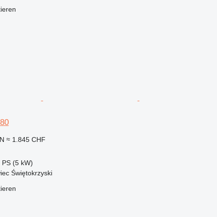
tieren
180
LN
≈ 1.845 CHF
8 PS (5 kW)
iec Świętokrzyski
tieren