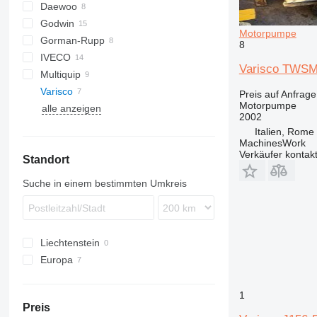
Daewoo
WEDA
Godwin
BF
Motorpumpe
Gorman-Rupp
8
IVECO
WT
Varisco TWSMC
Multiquip
TREMO
Varisco
QP
D-series
Preis auf Anfrage
Motorpumpe
alle anzeigen
2002
Italien, Rome
MachinesWork
Verkäufer kontak
Standort
Suche in einem bestimmten Umkreis
Liechtenstein
Europa
Italien
Polen
1
Preis