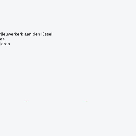
Nieuwerkerk aan den IJssel
nes
tieren