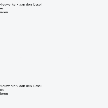
Nieuwerkerk aan den IJssel
nes
tieren
Nieuwerkerk aan den IJssel
nes
tieren