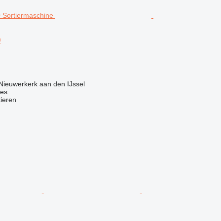
0
Nieuwerkerk aan den IJssel
nes
tieren