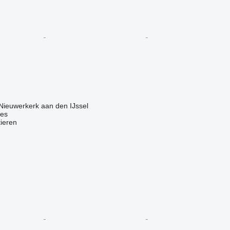
Nieuwerkerk aan den IJssel
nes
tieren