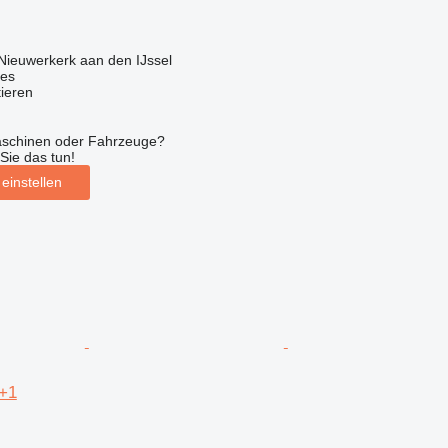
Nieuwerkerk aan den IJssel
nes
tieren
aschinen oder Fahrzeuge?
Sie das tun!
einstellen
+1