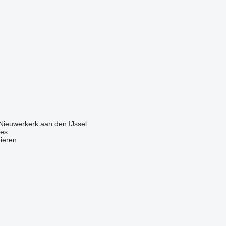
Nieuwerkerk aan den IJssel
nes
tieren