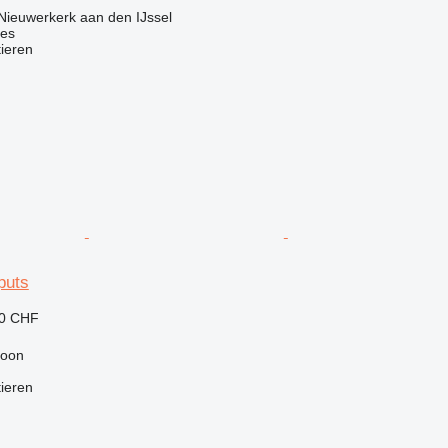
Nieuwerkerk aan den IJssel
nes
tieren
puts
50 CHF
loon
tieren