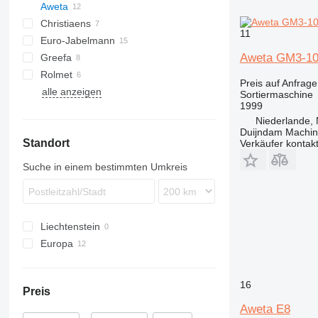
Aweta
Christiaens
E-series
11
Euro-Jabelmann
G-series
E8
Aweta GM3-1
Greefa
KG
G3
Rolmet
RH
KG3
G3-8
Preis auf Anfrage
alle anzeigen
Sortiermaschine
1999
Niederlande, 
Duijndam Machi
Standort
Verkäufer kontak
Suche in einem bestimmten Umkreis
Liechtenstein
Europa
Niederlande
Belgien
16
Preis
Aweta E8