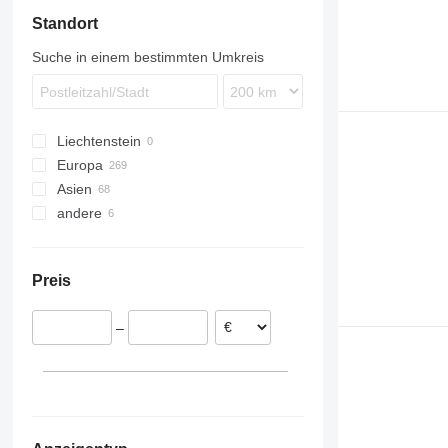
Standort
Suche in einem bestimmten Umkreis
Liechtenstein
Europa
Asien
Deutschland
andere
Spanien
Türkei
Polen
Usbekistan
Ukraine
Niederlande
Chile
Preis
Schweiz
Brasilien
Vereinigtes Königreich
–
Slowakei
Frankreich
alle anzeigen