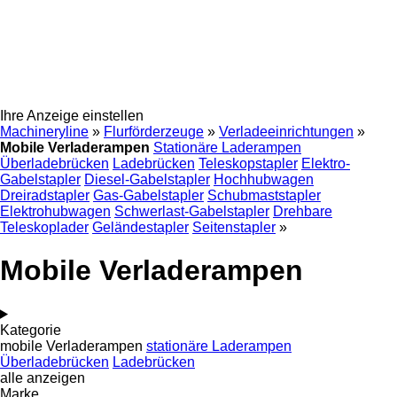
Ihre Anzeige einstellen
Machineryline
»
Flurförderzeuge
»
Verladeeinrichtungen
»
Mobile Verladerampen
Stationäre Laderampen
Überladebrücken
Ladebrücken
Teleskopstapler
Elektro-
Gabelstapler
Diesel-Gabelstapler
Hochhubwagen
Dreiradstapler
Gas-Gabelstapler
Schubmaststapler
Elektrohubwagen
Schwerlast-Gabelstapler
Drehbare
Teleskoplader
Geländestapler
Seitenstapler
»
Mobile Verladerampen
Kategorie
mobile Verladerampen
stationäre Laderampen
Überladebrücken
Ladebrücken
alle anzeigen
Marke