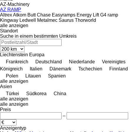
AZ-Machinery
AZ RAMP
Altrex
Atkom
Butt
Chase
Easyramps
Energy Lift
G4 ramp
Kingway
Ledwell
Metalmec
Saurus
Thorworld
alle anzeigen
Standort
Suche in einem bestimmten Umkreis
Liechtenstein
Europa
Frankreich
Deutschland
Niederlande
Vereinigtes
Königreich
Italien
Dänemark
Tschechien
Finnland
Polen
Litauen
Spanien
alle anzeigen
Asien
Türkei
Südkorea
China
alle anzeigen
alle anzeigen
Preis
–
Anzeigentyp