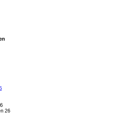
len
6
6
ien
26