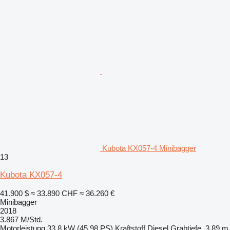
Kubota KX057-4 Minibagger
13
Kubota KX057-4
41.900 $
≈ 33.890 CHF
≈ 36.260 €
Minibagger
2018
3.867 M/Std.
Motorleistung
33.8 kW (45.98 PS)
Kraftstoff
Diesel
Grabtiefe
3,89 m