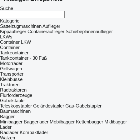
Suche
Kategorie
Sattelzugmaschinen
Auflieger
Kippauflieger
Containerauflieger
Schiebeplanenauflieger
LKWs
Container LKW
Container
Tankcontainer
Tankcontainer - 30 Fuß
Motorräder
Golfwagen
Transporter
Kleinbusse
Traktoren
Radtraktoren
Flurförderzeuge
Gabelstapler
Teleskopstapler
Geländestapler
Gas-Gabelstapler
Baumaschinen
Bagger
Minibagger
Baggerlader
Mobilbagger
Kettenbagger
Midibagger
Lader
Radlader
Kompaktlader
Walzen