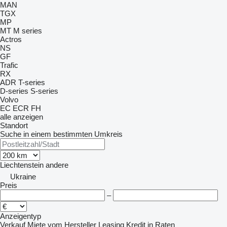
MAN
TGX
MP
MT
M series
Actros
NS
GF
Trafic
RX
ADR
T-series
D-series
S-series
Volvo
EC
ECR
FH
alle anzeigen
Standort
Suche in einem bestimmten Umkreis
Liechtenstein
andere
Ukraine
Preis
–
Anzeigentyp
Verkauf
Miete
vom Hersteller
Leasing
Kredit
in Raten