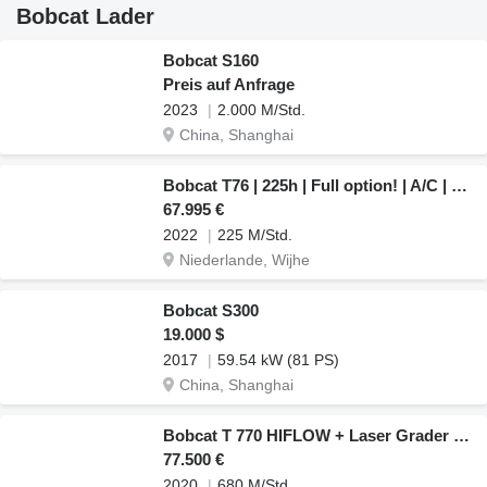
Bobcat Lader
Bobcat S160
Preis auf Anfrage
2023
2.000 M/Std.
China, Shanghai
Bobcat T76 | 225h | Full option! | A/C | BSS | High Flow
67.995 €
2022
225 M/Std.
Niederlande, Wijhe
Bobcat S300
19.000 $
2017
59.54 kW (81 PS)
China, Shanghai
Bobcat T 770 HIFLOW + Laser Grader 108 (274 cm) | A/C
77.500 €
2020
680 M/Std.