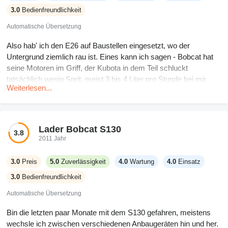
3.0
Bedienfreundlichkeit
Automatische Übersetzung
Also hab' ich den E26 auf Baustellen eingesetzt, wo der
Untergrund ziemlich rau ist. Eines kann ich sagen - Bobcat hat
seine Motoren im Griff, der Kubota in dem Teil schluckt
tatsächlich wenig Sprit, meist 3 bis 4 Liter pro Stunde bei mir,
Weiterlesen...
was entspannt ist und nicht die Bank sprengt. Fühlt sich robust
an, nichts löst sich wirklich, aber die Hydraulik hängt manchmal
nach, wenn man versucht, zwei Dinge gleichzeitig zu machen.
Keine großen Reparaturen gemacht, nur einen Schlauch und die
Lader Bobcat S130
3.8
Reifen gewechselt. Die Kabine ist nicht die bequemste, aber sie
2011 Jahr
hält den Dreck draußen. Ich hätte gern ein besseres Joystick-
Setup wie bei den größeren 590ern, aber für den Preis kann man
3.0
Preis
5.0
Zuverlässigkeit
4.0
Wartung
4.0
Einsatz
nicht zu viel erwarten. Lässt sich für meine Bediener gut genug
3.0
Bedienfreundlichkeit
handhaben, selbst die Neulinge kapiert das recht schnell.
Automatische Übersetzung
Bin die letzten paar Monate mit dem S130 gefahren, meistens
wechsle ich zwischen verschiedenen Anbaugeräten hin und her.