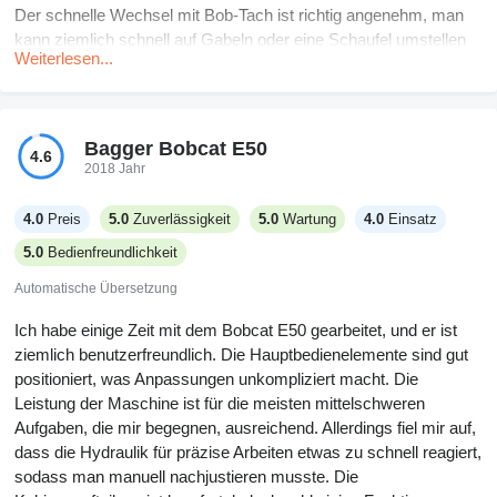
Der schnelle Wechsel mit Bob-Tach ist richtig angenehm, man
kann ziemlich schnell auf Gabeln oder eine Schaufel umstellen
Weiterlesen...
und ich kann sofort wieder an die Arbeit. Die Sicht ist besser als
bei anderen Ladern, die ich benutzt habe, und die Beleuchtung
macht die Spätschicht nicht so schlimm. Nachteilig ist, dass mir
der Sitz nicht gefällt, er könnte mehr Polsterung vertragen, und
Bagger Bobcat E50
4.6
die Joystick-Steuerung erfordert etwas Eingewöhnung, wenn
2018 Jahr
man noch keinen Bobcat gefahren ist. Das Teil startet jedes Mal
problemlos, Zuverlässigkeit war also kein Thema. Nicht der
4.0
Preis
5.0
Zuverlässigkeit
5.0
Wartung
4.0
Einsatz
günstigste Lader, aber wenn du etwas brauchst, das leicht zu
5.0
Bedienfreundlichkeit
warten ist und sich in enge Bereiche quetschen lässt, erledigt er
den Job.
Automatische Übersetzung
Ich habe einige Zeit mit dem Bobcat E50 gearbeitet, und er ist
ziemlich benutzerfreundlich. Die Hauptbedienelemente sind gut
positioniert, was Anpassungen unkompliziert macht. Die
Leistung der Maschine ist für die meisten mittelschweren
Aufgaben, die mir begegnen, ausreichend. Allerdings fiel mir auf,
dass die Hydraulik für präzise Arbeiten etwas zu schnell reagiert,
sodass man manuell nachjustieren musste. Die