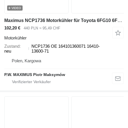
VIDEO
Maximus NCP1736 Motorkühler für Toyota 6FG10 6FG14 6FG15 6FG18 6FD10 6FD14 6FD15 6FD18 Gas-Gabelstapler
102,20 €
440 PLN
≈ 95,49 CHF
Motorkühler
Zustand
NCP1736 OE 164101360071 16410-
neu
13600-71
Polen, Kargowa
P.W. MAXIMUS Piotr Maksymów