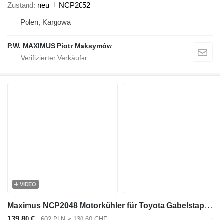
Zustand
neu
NCP2052
Polen, Kargowa
P.W. MAXIMUS Piotr Maksymów
VIDEO
Maximus NCP2048 Motorkühler für Toyota Gabelstapler
139,80 €
602 PLN
≈ 130,60 CHF