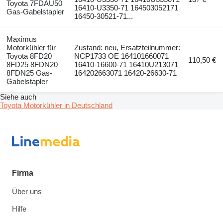
Toyota 7FDAU50
16410-U3350-71 164503052171
Gas-Gabelstapler
16450-30521-71...
Maximus
Motorkühler für
Zustand: neu, Ersatzteilnummer:
Toyota 8FD20
NCP1733 OE 164101660071
110,50 €
8FD25 8FDN20
16410-16600-71 16410U213071
8FDN25 Gas-
164202663071 16420-26630-71
Gabelstapler
Siehe auch
Toyota Motorkühler in Deutschland
Firma
Über uns
Hilfe