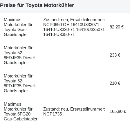
Preise für Toyota Motorkühler
Maximus
Zustand: neu, Ersatzteilnummer:
Motorkühler für
NCP0650 OE 16410U333071
92,20 €
Toyota Gas-
16410-U3330-71 16410U335071
Gabelstapler
16410-U3350-71
Motorkühler für
Toyota 52-
233 €
8FDJF35 Diesel-
Gabelstapler
Motorkühler für
Toyota 52-
210 €
8FDJF35 Diesel-
Gabelstapler
Maximus
Motorkühler für
Zustand: neu, Ersatzteilnummer:
165,80 €
Toyota 6FG20
NCP1735
Gas-Gabelstapler