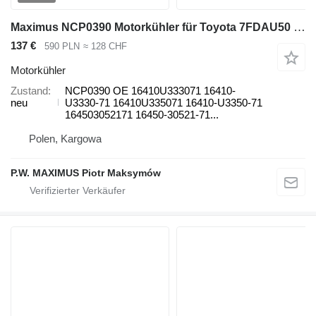
Maximus NCP0390 Motorkühler für Toyota 7FDAU50 Gas-Gabelstapler
137 €
590 PLN
≈ 128 CHF
Motorkühler
Zustand
NCP0390 OE 16410U333071 16410-
neu
U3330-71 16410U335071 16410-U3350-71
164503052171 16450-30521-71...
Polen, Kargowa
P.W. MAXIMUS Piotr Maksymów