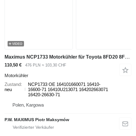
VIDEO
Maximus NCP1733 Motorkühler für Toyota 8FD20 8FD25 8FDN20 8FDN25 Gas-Gabelstapler
110,50 €
476 PLN
≈ 103,30 CHF
Motorkühler
Zustand
NCP1733 OE 164101660071 16410-
neu
16600-71 16410U213071 164202663071
16420-26630-71
Polen, Kargowa
P.W. MAXIMUS Piotr Maksymów