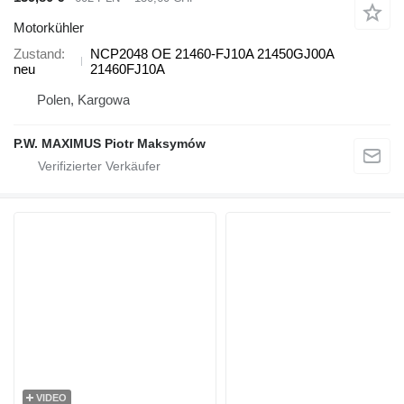
Motorkühler
Zustand
NCP2048 OE 21460-FJ10A 21450GJ00A
neu
21460FJ10A
Polen, Kargowa
P.W. MAXIMUS Piotr Maksymów
VIDEO