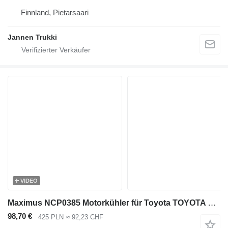
Finnland, Pietarsaari
Jannen Trukki
VIDEO
Maximus NCP0385 Motorkühler für Toyota TOYOTA 7FDU15 , 7FDU18 , 7FGU15 , 7FGU18 , 7FGCU20 , 7FGUC25 , 7FGUC30 , 7FGUC32 Diesel-Gabelstapler
98,70 €
425 PLN
≈ 92,23 CHF