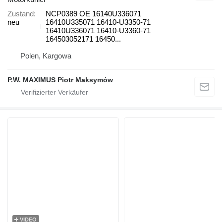
Zustand
NCP0389 OE 16140U336071
neu
16410U335071 16410-U3350-71
16410U336071 16410-U3360-71
164503052171 16450...
Polen, Kargowa
P.W. MAXIMUS Piotr Maksymów
VIDEO