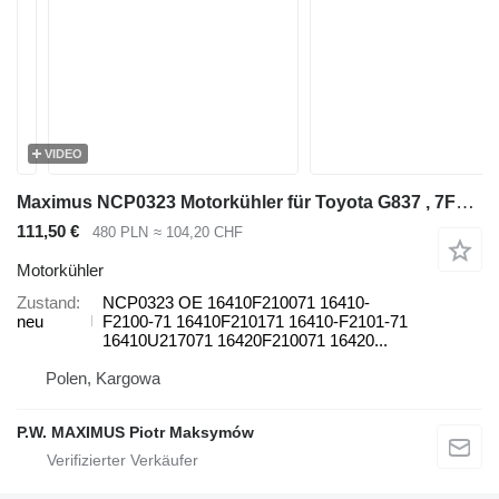
VIDEO
Maximus NCP0323 Motorkühler für Toyota G837 , 7FDU30 , 7FDU32 , 7FDGU30 , 7FGU32 , 7FDU20 , 7FDU25 , 7FDGU20 , 7FGU25 Diesel-Gabelstapler
111,50 €
480 PLN
≈ 104,20 CHF
Motorkühler
Zustand
NCP0323 OE 16410F210071 16410-
neu
F2100-71 16410F210171 16410-F2101-71
16410U217071 16420F210071 16420...
Polen, Kargowa
P.W. MAXIMUS Piotr Maksymów