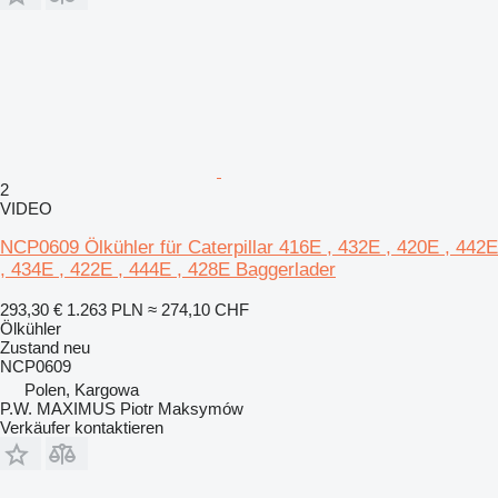
2
VIDEO
NCP0609 Ölkühler für Caterpillar 416E , 432E , 420E , 442E
, 434E , 422E , 444E , 428E Baggerlader
293,30 €
1.263 PLN
≈ 274,10 CHF
Ölkühler
Zustand
neu
NCP0609
Polen, Kargowa
P.W. MAXIMUS Piotr Maksymów
Verkäufer kontaktieren