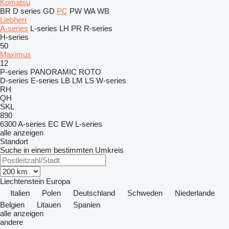
Komatsu
BR
D series
GD
PC
PW
WA
WB
Liebherr
A-series
L-series
LH
PR
R-series
H-series
50
Maximus
12
P-series
PANORAMIC
ROTO
D-series
E-series
LB
LM
LS
W-series
RH
QH
SKL
890
6300
A-series
EC
EW
L-series
alle anzeigen
Standort
Suche in einem bestimmten Umkreis
Liechtenstein
Europa
Italien
Polen
Deutschland
Schweden
Niederlande
Belgien
Litauen
Spanien
alle anzeigen
andere