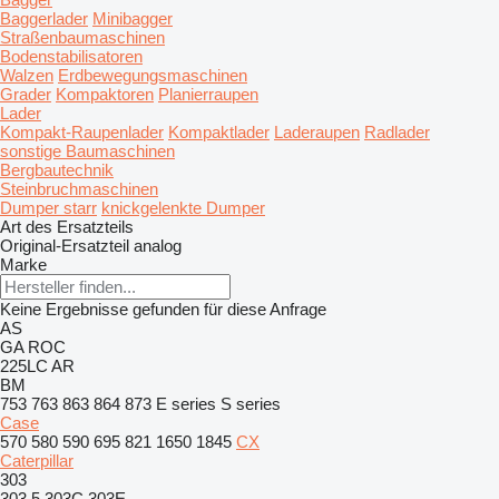
Baggerlader
Minibagger
Straßenbaumaschinen
Bodenstabilisatoren
Walzen
Erdbewegungsmaschinen
Grader
Kompaktoren
Planierraupen
Lader
Kompakt-Raupenlader
Kompaktlader
Laderaupen
Radlader
sonstige Baumaschinen
Bergbautechnik
Steinbruchmaschinen
Dumper starr
knickgelenkte Dumper
Art des Ersatzteils
Original-Ersatzteil
analog
Marke
Keine Ergebnisse gefunden für diese Anfrage
AS
GA
ROC
225LC
AR
BM
753
763
863
864
873
E series
S series
Case
570
580
590
695
821
1650
1845
CX
Caterpillar
303
303.5
303C
303E