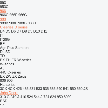
953
953C
966
966C
966F
966G
988
988B
988F
988G
988H
C-series
D series
D4
D5
D6
D7
D8
D9
D10
D11
IT
IT28G
BF
Agri Plus
Samson
DL
SD
TD
EX
FH
FR
W-series
W-series
AL
44C
C-series
EX
ZW
ZX
Zaxis
806
906
HL-series
3CX
4CX
426
436
531
533
535
536
540
541
550
560
JS
John Deere
310 G
310 J
410
524
544 J
724
824
850
6090
ESD
SK