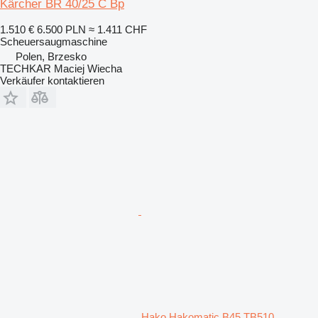
Kärcher BR 40/25 C Bp
1.510 €
6.500 PLN
≈ 1.411 CHF
Scheuersaugmaschine
Polen, Brzesko
TECHKAR Maciej Wiecha
Verkäufer kontaktieren
Hako Hakomatic B45 TB510