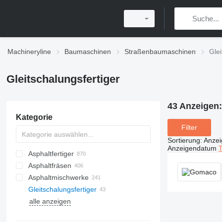
Machineryline
Baumaschinen
Straßenbaumaschinen
Glei
Gleitschalungsfertiger
43 Anzeigen
Kategorie
Filter
Sortierung
:
Anze
Anzeigendatum
T
Asphaltfertiger
Asphaltfräsen
Kettenfertiger
Asphaltmischwerke
Radfertiger
Gleitschalungsfertiger
alle anzeigen