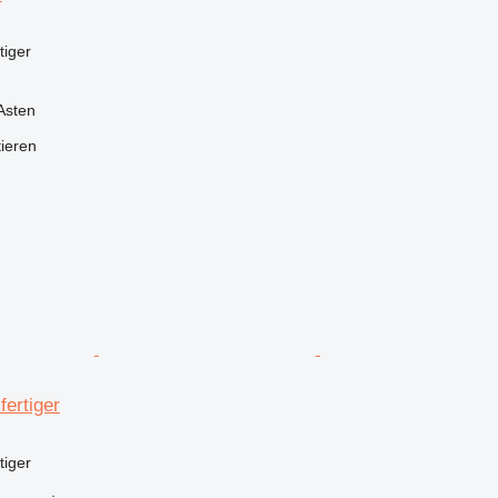
tiger
Asten
tieren
fertiger
tiger