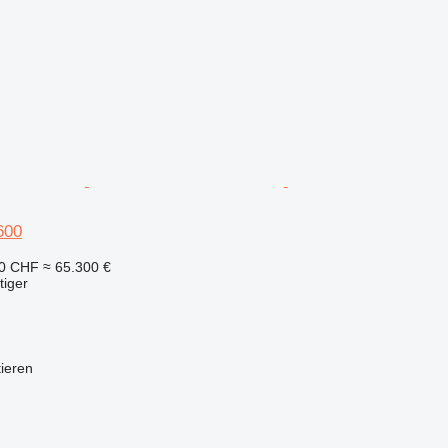
600
60 CHF
≈ 65.300 €
tiger
tieren