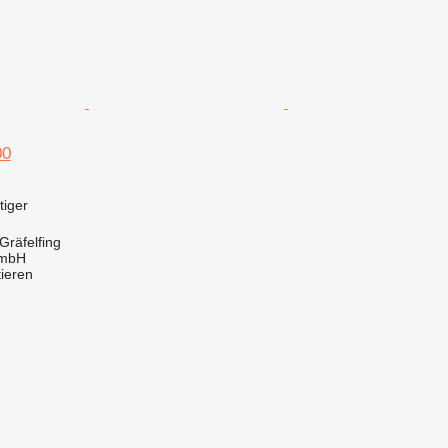
00
tiger
Gräfelfing
GmbH
tieren