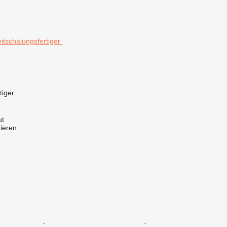
tiger
ut
tieren