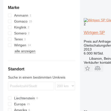
Marke
Ammann
Gomaco
AFW
2
Kinglink
GT
Wirtgen SP
Somero
Terex
S240
Preis auf Anfrage
Wirtgen
Gleitschalungsfer
2013
alle anzeigen
SP
6.000 M/Std.
Libanon, Beir
Verkäufer kontak
Standort
Suche in einem bestimmten Umkreis
Liechtenstein
Europa
Amerika
Niederlande