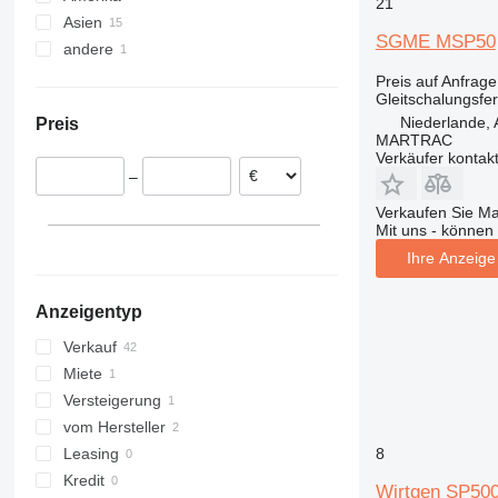
21
Asien
Deutschland
USA
SGME MSP50
andere
Rumänien
Mexiko
Türkei
Portugal
China
Marokko
Preis auf Anfrage
Gleitschalungsfer
Polen
Georgien
Niederlande, 
Preis
Frankreich
Turkmenistan
MARTRAC
Luxemburg
Libanon
Verkäufer kontak
–
Vereinigtes Königreich
Kasachstan
Israel
Verkaufen Sie M
Mit uns - können 
Vereinigte Arabische Emirate
Ihre Anzeige 
Anzeigentyp
Verkauf
Miete
Versteigerung
vom Hersteller
8
Leasing
Kredit
Wirtgen SP50