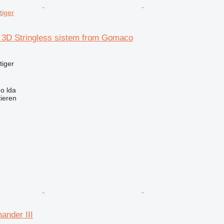
tiger
3D Stringless sistem from Gomaco
tiger
do lda
tieren
nder III