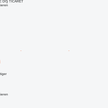
 DIŞ TİCARET
tieren
i
tiger
tieren