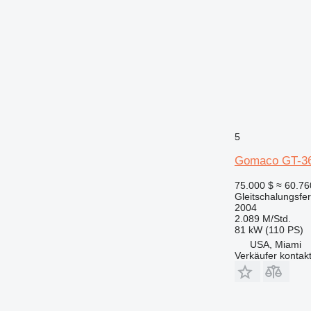
5
Gomaco GT-3
75.000 $
≈ 60.7
Gleitschalungsfer
2004
2.089 M/Std.
81 kW (110 PS)
USA, Miami
Verkäufer kontak