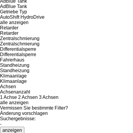
AdBlue Tank
AdBlue Tank
Getriebe Typ
AutoShift
HydroDrive
alle anzeigen
Retarder
Retarder
Zentralschmierung
Zentralschmierung
Differentialsperre
Differentialsperre
Fahrerhaus
Standheizung
Standheizung
Klimaanlage
Klimaanlage
Achsen
Achsenanzahl
1 Achse
2 Achsen
3 Achsen
alle anzeigen
Vermissen Sie bestimmte Filter?
Änderung vorschlagen
Suchergebnisse:
-
anzeigen