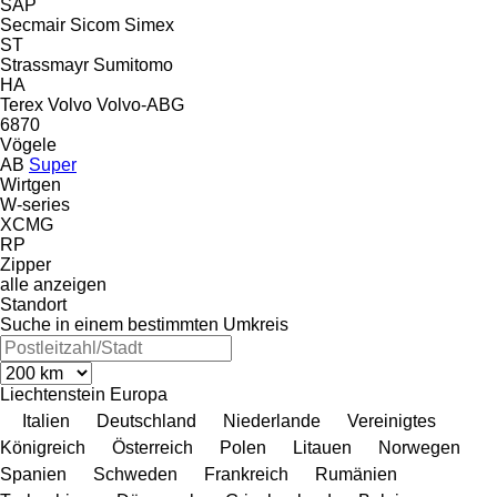
SAP
Secmair
Sicom
Simex
ST
Strassmayr
Sumitomo
HA
Terex
Volvo
Volvo-ABG
6870
Vögele
AB
Super
Wirtgen
W-series
XCMG
RP
Zipper
alle anzeigen
Standort
Suche in einem bestimmten Umkreis
Liechtenstein
Europa
Italien
Deutschland
Niederlande
Vereinigtes
Königreich
Österreich
Polen
Litauen
Norwegen
Spanien
Schweden
Frankreich
Rumänien