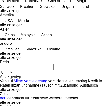
Tschechien
Dänemark
Griechenland
Belgien
Schweiz
Kroatien
Slowakei
Ungarn
Irland
alle anzeigen
Amerika
USA
Mexiko
alle anzeigen
Asien
China
Malaysia
Japan
alle anzeigen
andere
Brasilien
Südafrika
Ukraine
alle anzeigen
alle anzeigen
Preis
–
Anzeigentyp
Verkauf
Miete
Versteigerung
vom Hersteller
Leasing
Kredit
in
Raten
Inzahlungnahme (Tausch mit Zuzahlung)
Austausch
alle anzeigen
Zustand
neu
gebraucht
für Ersatzteile
wiederaufbereitet
alle anzeigen