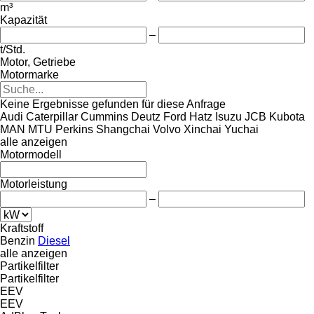
m³
Kapazität
–
t/Std.
Motor, Getriebe
Motormarke
Keine Ergebnisse gefunden für diese Anfrage
Audi
Caterpillar
Cummins
Deutz
Ford
Hatz
Isuzu
JCB
Kubota
MAN
MTU
Perkins
Shangchai
Volvo
Xinchai
Yuchai
alle anzeigen
Motormodell
Motorleistung
–
Kraftstoff
Benzin
Diesel
alle anzeigen
Partikelfilter
Partikelfilter
EEV
EEV