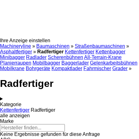
Ihre Anzeige einstellen
Machineryline
»
Baumaschinen
»
Straßenbaumaschinen
»
Asphaltfertiger
»
Radfertiger
Kettenfertiger
Kettenbagger
Minibagger
Radlader
Scherenbühnen
All-Terrain-Krane
Planierraupen
Mobilbagger
Baggerlader
Gelenkarbeitsbühnen
Mobilkrane
Bohrgeräte
Kompaktlader
Fahrmischer
Grader
»
Radfertiger
Kategorie
Kettenfertiger
Radfertiger
alle anzeigen
Marke
Keine Ergebnisse gefunden für diese Anfrage