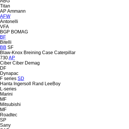
ABG
Titan
AP
Ammann
AFW
Antonelli
VFA
BGP
BOMAG
BF
Bitelli
BB
SF
Blaw-Knox
Breining
Case
Caterpillar
730
AP
Ciber
Ciber
Demag
DF
Dynapac
F series
SD
Hanta
Ingersoll Rand
LeeBoy
L-series
Marini
MF
Mitsubishi
MF
Roadtec
SP
Sany