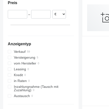
Preis
Slowakei
Schweiz
–
Italien
Tschechien
Polen
Spanien
alle anzeigen
Anzeigentyp
Verkauf
Versteigerung
vom Hersteller
Leasing
Kredit
in Raten
Inzahlungnahme (Tausch mit
Zuzahlung)
Austausch