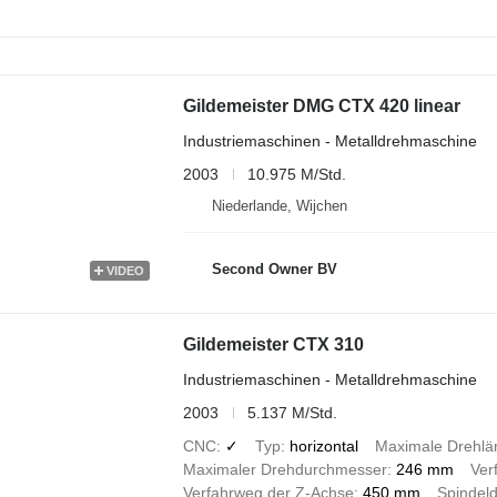
Gildemeister DMG CTX 420 linear
Industriemaschinen - Metalldrehmaschine
2003
10.975 M/Std.
Niederlande, Wijchen
Second Owner BV
VIDEO
Gildemeister CTX 310
Industriemaschinen - Metalldrehmaschine
2003
5.137 M/Std.
CNC
✓
Typ
horizontal
Maximale Drehlä
Maximaler Drehdurchmesser
246 mm
Ver
Verfahrweg der Z-Achse
450 mm
Spindel