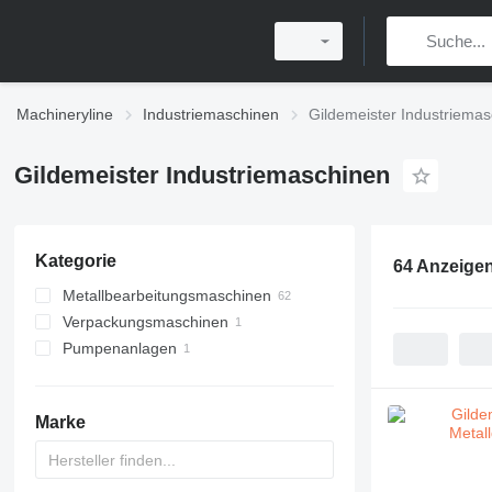
Machineryline
Industriemaschinen
Gildemeister Industriema
Gildemeister Industriemaschinen
Kategorie
64 Anzeige
Metallbearbeitungsmaschinen
Verpackungsmaschinen
Metalldrehmaschinen
Pumpenanlagen
Bearbeitungszentren
Schalenversiegler
Elektro-Hydraulikpumpen
Marke