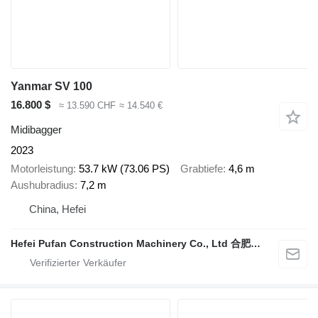
Yanmar SV 100
16.800 $
≈ 13.590 CHF
≈ 14.540 €
Midibagger
2023
Motorleistung
53.7 kW (73.06 PS)
Grabtiefe
4,6 m
Aushubradius
7,2 m
China, Hefei
Hefei Pufan Construction Machinery Co., Ltd 合肥朴凡工程机械有限公司