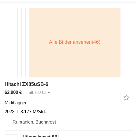
Hitachi ZX85uSB-6
62.900 €
≈ 58.780 CHF
Midibagger
2022
3.177 M/Std.
Rumänien, Bucharest
Utirom Invest SRL