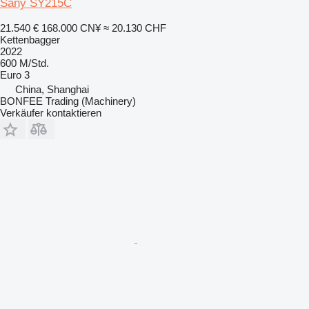
Sany SY215C
21.540 €
168.000 CN¥
≈ 20.130 CHF
Kettenbagger
2022
600 M/Std.
Euro 3
China, Shanghai
BONFEE Trading (Machinery)
Verkäufer kontaktieren