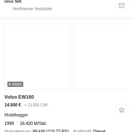
Unis SIA
VIDEO
Volvo EW160
14.500 €
≈ 13.550 CHF
Mobilbagger
1999
16.420 M/Std.
Motorleistung
88 kW (119.72 PS)
Kraftstoff
Diesel