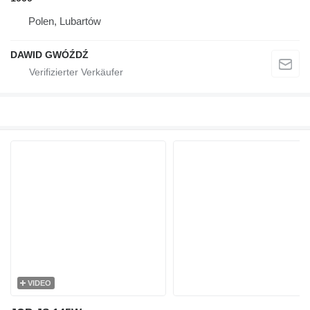
Polen, Lubartów
DAWID GWÓŹDŹ
VIDEO